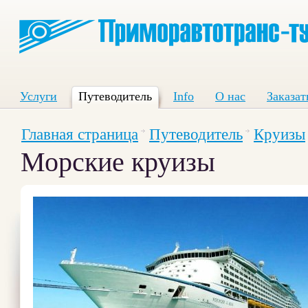
Услуги
Путеводитель
Info
О нас
Заказат
Главная страница
Путеводитель
Круизы
Морские круизы