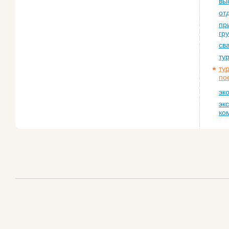
вы
от
пр
гр
св
ту
ту
по
эк
эк
ко