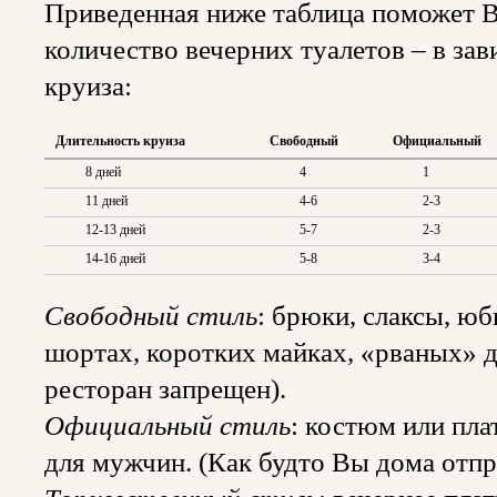
Приведенная ниже таблица поможет 
количество вечерних туалетов – в за
круиза:
Длительность круиза
Свободный
Официальный
8 дней
4
1
11 дней
4-6
2-3
12-13 дней
5-7
2-3
14-16 дней
5-8
3-4
Свободный стиль
: брюки, слаксы, юб
шортах, коротких майках, «рваных» д
ресторан запрещен).
Официальный стиль
: костюм или плат
для мужчин. (Как будто Вы дома отпр