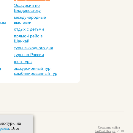
Экскурсии по
Владивостоку
международные
изм
выставки
отдых с детьми
прямой рейс в
Шанхай
туры выходного дня
м
туры по России
шоп туры
ы
экскурсионный тур,
комбинированный тур
нс-тур», на
Создание сайта —
грамм
. Этот
FarPost Design
, 2010