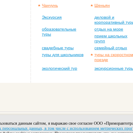
Чанчунь
Шеньян
Экскурсия
деловой и
корпоративный тур
образовательные
отдых на море
туры
прием школьных
групп
свадебные туры
семейный отдых
туры для школьников
туры на скоростно
поезде
экологический тур
экскурсионные тур
ьзоваться данным сайтом, я выражаю свое согласие ООО «Приморавтотра
Головной офис: Владивосток, ул. Комсомольская, 7А.
 персональных данных, в том числе с использованием метрических про
Тел.: +7-908-995-22-80 Факс: (423) 2450821