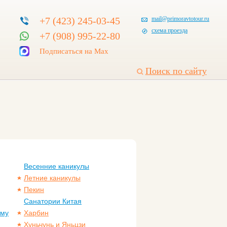
+7 (423) 245-03-45
mail@primoravtotour.ru
схема проезда
+7 (908) 995-22-80
Подписаться на Max
Поиск по сайту
Весенние каникулы
Летние каникулы
Пекин
Санатории Китая
ому
Харбин
Хуньчунь и Яньцзи