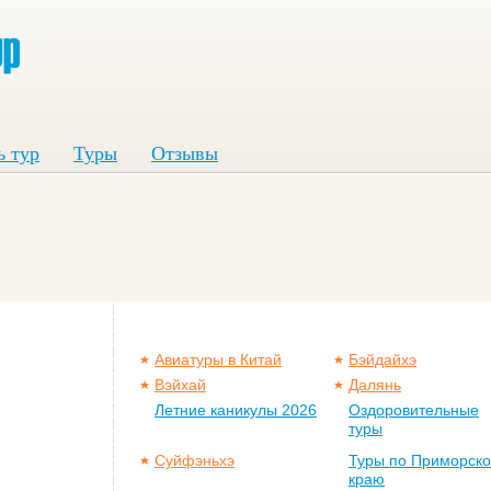
ь тур
Туры
Отзывы
Авиатуры в Китай
Бэйдайхэ
Вэйхай
Далянь
Летние каникулы 2026
Оздоровительные
туры
Суйфэньхэ
Туры по Приморск
краю