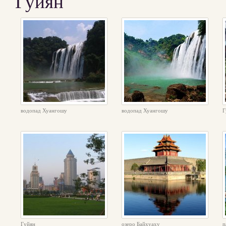
Гуйян
водопад Хуангошу
водопад Хуангошу
Г
Гуйян
озеро Байхуаху
п