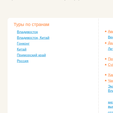
Туры по странам
Ав
Владивосток
Ве
Владивосток, Китай
Да
Гонконг
Ле
Китай
Приморский край
Пе
Россия
Су
Ха
Ча
Эк
Вл
ме
вы
от