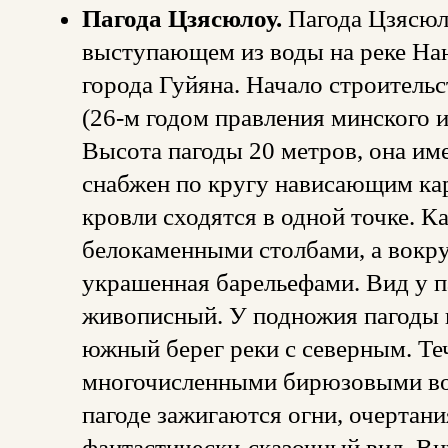
Пагода Цзясюлоу.
Пагода Цзясюло
выступающем из воды на реке Нан
города Гуйяна. Начало строительс
(26-м годом правления минского 
Высота пагоды 20 метров, она им
снабжен по кругу нависающим ка
кровли сходятся в одной точке. 
белокаменными столбами, а вокру
украшенная барельефами. Вид у п
живописный. У подножия пагоды 
южный берег реки с северным. Те
многочисленными бирюзовыми вод
пагоде зажигаются огни, очертан
фантастически-сказочный вид. Вн