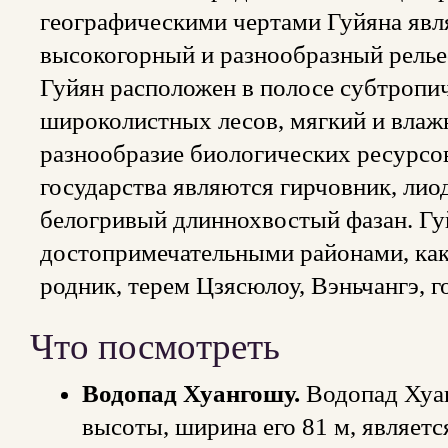
географическими чертами Гуйяна явл
высокогорный и разнообразный релье
Гуйян расположен в полосе субтропи
широколистных лесов, мягкий и влаж
разнообразие биологических ресурс
государства являются гирчовник, лио
белогривый длиннохвостый фазан. Гу
достопримечательными районами, ка
родник, терем Цзясюлоу, Вэньчангэ, 
Что посмотреть
Водопад Хуангошу.
Водопад Хуа
высоты, ширина его 81 м, являет