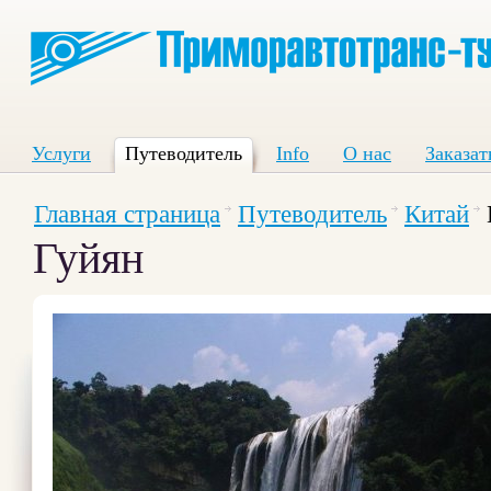
Услуги
Путеводитель
Info
О нас
Заказат
Главная страница
Путеводитель
Китай
Гуйян