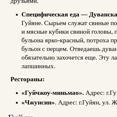
друзьями.
Специфическая еда — Дуванск
Гуйяне. Сырьем служат свиные по
и мясные кубики свиной головы,
бульона ярко-красный, потроха 
бульон с перцем. Отведаешь дува
обязательно захочется еще. Эту л
лапшинных.
Рестораны:
«Гуйчжоу-миньмао».
Адрес: г.Гу
«Чжунсин»
. Адрес: г.Гуйян, ул.