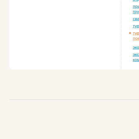
пр
гр
св
ту
ту
по
эк
эк
ко