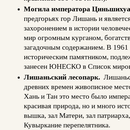
Могила императора Циньшиху
предгорьях гор Лишань и являет
захоронением в истории человечес
мир огромным курганом, богатст
загадочным содержанием. В 1961 
историческим памятником, подлеж
занесен ЮНЕСКО в Список мирово
Лишаньский лесопарк.
Лишаньс
древних времен живописное место
Хань и Тан это место было импера
красивая природа, но и много ист
вышка, зал Матери, зал патриарха,
Кувыркание перепелятника.