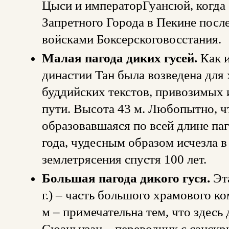
Цыси и императорГуансюй, когда
Запретного Города в Пекине посл
войсками Боксерскоговосстания.
Малая пагода диких гусей.
Как 
династии Тан была возведена для
буддийских текстов, привозимых
пути. Высота 43 м. Любопытно, ч
образовавшаяся по всей длине па
года, чудесным образом исчезла в
землетрясения спустя 100 лет.
Большая пагода дикого гуся.
Эта
г.) – часть большого храмового к
м – примечательна тем, что здесь
Сюаньцзан – переводчик с санскри