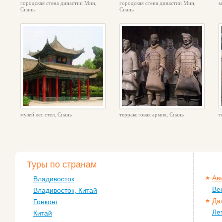
городская стена династии Мин,
городская стена династии Мин,
м
Сиань
Сиань
музей лес стел, Сиань
терракотовая армия, Сиань
т
Туры по странам
Ав
Владивосток
Ве
Владивосток, Китай
Да
Гонконг
Ле
Китай