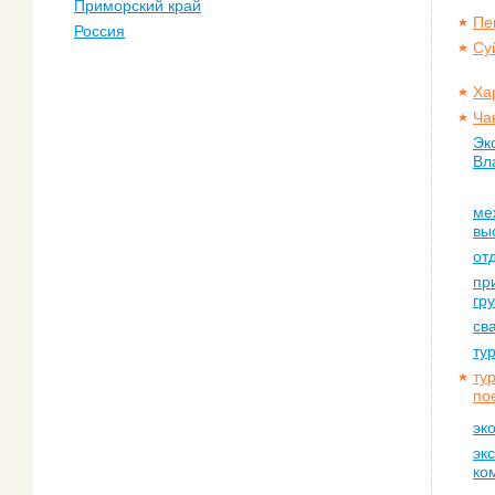
Приморский край
Пе
Россия
Су
Ха
Ча
Эк
Вл
ме
вы
от
пр
гр
св
ту
ту
по
эк
эк
ко