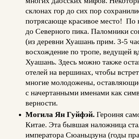
многих даосских мифов. Некотор
склонах гор до сих пор сохранилис
потрясающе красивое место! По 
до Северного пика. Паломники с
(из деревни Хуашань прим. 3-5 ч
восхождение по тропе, ведущей в
Хуашань. Здесь можно также остан
отелей на вершинах, чтобы встрет
многие молодожены, оставляющие
с начертанными именами как сим
верности.
Могила Ян Гуйфэй.
Героиня сам
Китае. Эта бывшая наложница ста
императора Сюаньцзуна (годы пра