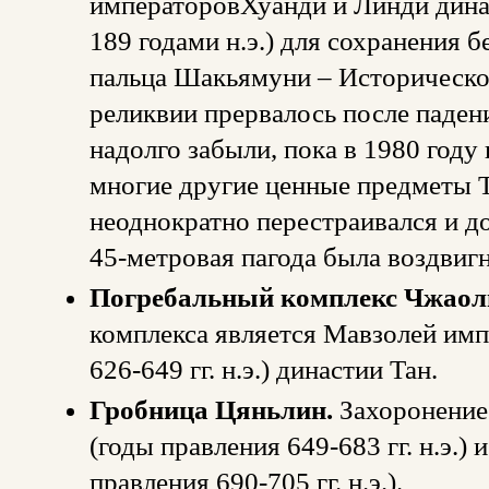
императоровХуанди и Линди дина
189 годами н.э.) для сохранения 
пальца Шакьямуни – Историческо
реликвии прервалось после падени
надолго забыли, пока в 1980 году
многие другие ценные предметы 
неоднократно перестраивался и д
45-метровая пагода была воздвигн
Погребальный комплекс Чжаол
комплекса является Мавзолей имп
626-649 гг. н.э.) династии Тан.
Гробница Цяньлин.
Захоронение
(годы правления 649-683 гг. н.э.)
правления 690-705 гг. н.э.).