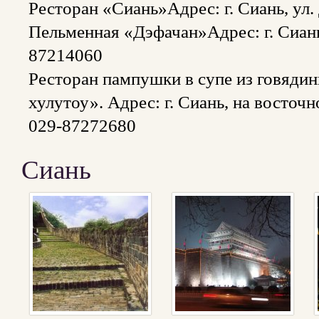
Ресторан «Сиань»Адрес: г. Сиань, ул.
Пельменная «Дэфачан»Адрес: г. Сиань
87214060
Ресторан пампушки в супе из говяди
хулутоу». Адрес: г. Сиань, на восточн
029-87272680
Сиань