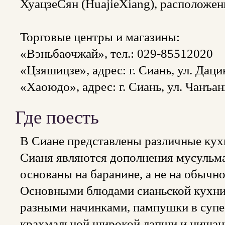
ХуацзеСян (HuajieXiang), расположен
Торговые центры и магазины:
«Вэньбаочжай», тел.: 029-85512020
«Цзяшицзе», адрес: г. Сиань, ул. Даци
«Хаоюдо», адрес: г. Сиань, ул. Чанъа
Где поесть
В Сиане представлены различные кух
Сианя являются дополнения мусульма
основаны на баранине, а не на обычно
Основными блюдами сианьской кухни
разными начинками, пампушки в супе 
крахмальной широкой лапши и цишань