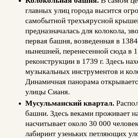
Колокольная башня.
В самом це
главных улиц города высится огр
самобытной трехъярусной крышей
предназначалась для колокола, зв
первая башня, возведенная в 1384 
нынешней, перенесенной сюда в 16
реконструкции в 1739 г. Здесь на
музыкальных инструментов и кол
Динамичная панорама открывается
улицы Сианя.
Мусульманский квартал.
Распол
башни. Здесь веками проживает н
насчитывает около 30 000 челове
лабиринт узеньких петляющих уло