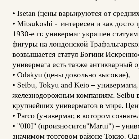
• Isetan (цены варьируются от средни
• Mitsukoshi - интересен и как дост
1930-е гг. универмаг украшен статуя
фигуры на лондонской Трафальгарско
возвышается статуя Богини Искренно
универмага есть также антикварный ор
• Odakyu (цены довольно высокие),
• Seibu, Tokyu and Keio – универмаг
железнодорожным компаниям. Seibu в 
крупнейших универмагов в мире. Цен
• Parco (универмаг, в котором сознат
• "0I0I" (произносится"Marui") – уни
значимом торговом районе Токио. Оде