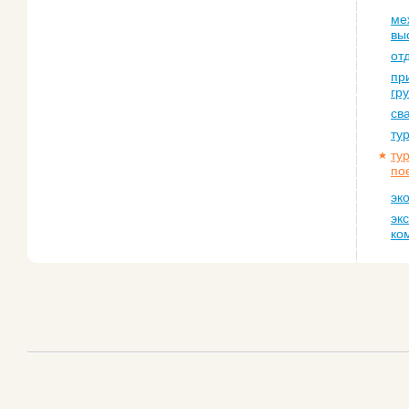
ме
вы
от
пр
гр
св
ту
ту
по
эк
эк
ко