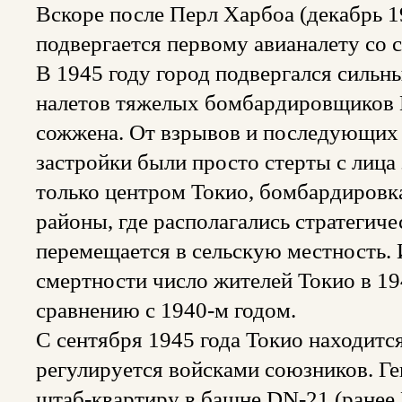
Вскоре после Перл Харбоа (декабрь 19
подвергается первому авианалету со
В 1945 году город подвергался сильны
налетов тяжелых бомбардировщиков В
сожжена. От взрывов и последующих
застройки были просто стерты с лица
только центром Токио, бомбардиров
районы, где располагались стратегич
перемещается в сельскую местность. 
смертности число жителей Токио в 194
сравнению с 1940-м годом.
С сентября 1945 года Токио находитс
регулируется войсками союзников. Г
штаб-квартиру в башне DN-21 (ранее D