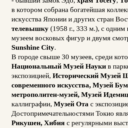
- бывший замок Эдо,
храм Тосегу
,
То
в котором собрана богатейшая колле
искусства Японии и других стран Во
телевышку
(1958 г., 333 м.), c одни
музеем восковых фигур и двумя смо
Sunshine City
.
В городе свыше 30 музеев, среди ко
Национальный Музей Науки
в парк
экспозицией,
Исторический Музей
современного искусства, Музей Бу
метрополитен-музей, Музей Идеми
каллиграфии,
Музей Ота
с экспозици
Достопримечательностями Токио явл
Рикушен, Хибия
с регулярными выст