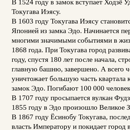
В 1524 году в замок вступает Ходзё Уд
Токугава Иэясу.
В 1603 году Токугава Иэясу становит
Японией из замка Эдо. Начинается п
многими значимыми событиями в жиз
1868 года. При Токугава город разви
году, спустя 180 лет после начала, ст
главную башню, завершено. А всего ч
уничтожает большую часть квартала 
замок Эдо. Погибают 100 000 человек
В 1707 году просыпается вулкан Фудз
1855 году в Эдо произошло Великое 
В 1867 году Ёсинобу Токугава, после
власть Императору и покидает город 