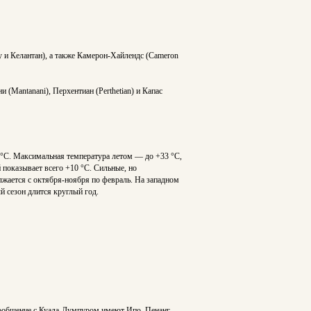
у и Келантан), а также Камерон-Хайлендс (Cameron
и (Mantanani), Перхентиан (Perthetian) и Капас
 °C. Максимальная температура летом — до +33 °C,
 показывает всего +10 °C. Сильные, но
лжается с октября-ноября по февраль. На западном
й сезон длится круглый год.
 сообщение с Куала-Лумпуром имеют Ипо, Пенанг,