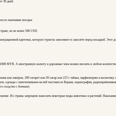
ет 30 дней.
 после окончания поездки
стране, но не менее 500 USD.
ммиграционной карточки, которую туристы заполняют в самолёте перед посадкой. Этот д
т 1000 MYR. А иностранную валюту и дорожные чеки можно ввозить в любом количест
 вина или ликёров, 200 сигарет или 50 сигар или 225 г табака, парфюмерию и косметик
ля, одежды с напечатанными на ней текстами из Корана, порнографии, радиоприёмников,
го сходство с боевым).
ение. Из страны запрещено вывозить некоторые виды животных и растений. Наказание 