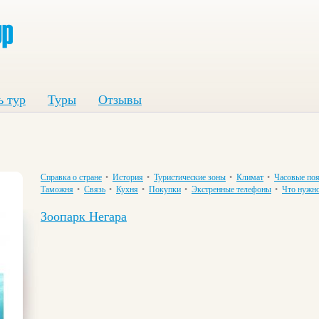
ь тур
Туры
Отзывы
Справка о стране
•
История
•
Туристические зоны
•
Климат
•
Часовые поя
Таможня
•
Связь
•
Кухня
•
Покупки
•
Экстренные телефоны
•
Что нужно
Зоопарк Негара