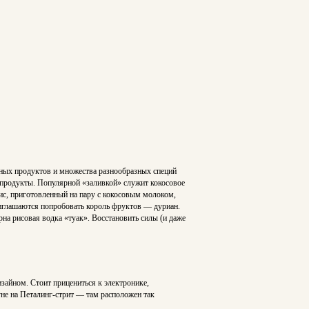
ных продуктов и множества разнообразных специй
репродукты. Популярной «заливкой» служит кокосовое
рис, приготовленный на пару с кокосовым молоком,
риглашаются попробовать король фруктов — дуриан.
на рисовая водка «туак». Восстановить силы (и даже
зайном. Стоит прицениться к электронике,
не на Петалинг-стрит — там расположен так