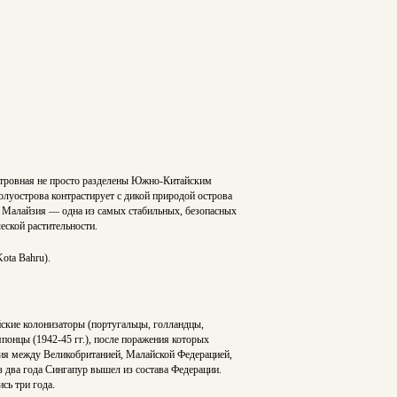
островная не просто разделены Южно-Китайским
олуострова контрастирует с дикой природой острова
, Малайзия — одна из самых стабильных, безопасных
ской растительности.
ota Bahru).
ские колонизаторы (португальцы, голландцы,
понцы (1942-45 гг.), после поражения которых
ения между Великобританией, Малайской Федерацией,
 два года Сингапур вышел из состава Федерации.
сь три года.