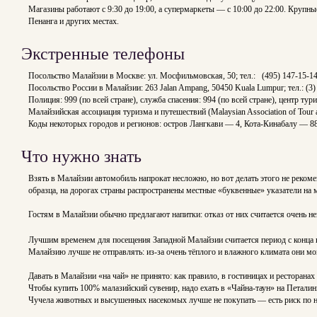
Магазины работают с 9:30 до 19:00, а супермаркеты — с 10:00 до 22:00. Крупн
Пенанга и других местах.
Экстренные телефоны
Посольство Малайзии в Москве: ул. Мосфильмовская, 50; тел.: (495) 147-15-14
Посольство России в Малайзии: 263 Jalan Ampang, 50450 Kuala Lumpur; тел.: (3)
Полиция: 999 (по всей стране), служба спасения: 994 (по всей стране), центр т
Малайзийская ассоциация туризма и путешествий (Malaysian Association of Tour
Коды некоторых городов и регионов: остров Лангкави — 4, Кота-Кинабалу — 8
Что нужно знать
Взять в Малайзии автомобиль напрокат несложно, но вот делать этого не реко
образца, на дорогах страны распространены местные «буквенные» указатели на 
Гостям в Малайзии обычно предлагают напитки: отказ от них считается очень 
Лучшим временем для посещения Западной Малайзии считается период с конца но
Малайзию лучше не отправлять: из-за очень тёплого и влажного климата они мо
Давать в Малайзии «на чай» не принято: как правило, в гостиницах и ресторана
Чтобы купить 100% малазийский сувенир, надо ехать в «Чайна-таун» на Петалин
Чучела животных и высушенных насекомых лучше не покупать — есть риск по не