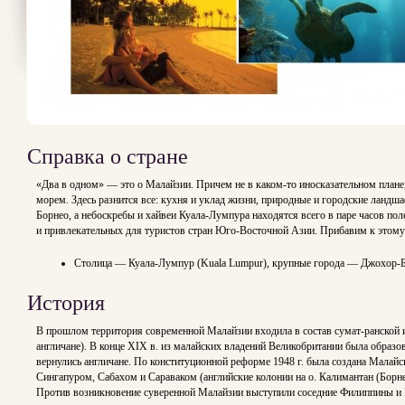
Справка о стране
«Два в одном» — это о Малайзии. Причем не в каком-то иносказательном плане
морем. Здесь разнится все: кухня и уклад жизни, природные и городские ландш
Борнео, а небоскребы и хайвеи Куала-Лумпура находятся всего в паре часов п
и привлекательных для туристов стран Юго-Восточной Азии. Прибавим к этому
Столица — Куала-Лумпур (Kuala Lumpur), крупные города — Джохор-Бару
История
В прошлом территория современной Малайзии входила в состав сумат-ранской 
англичане). В конце XIX в. из малайских владений Великобритании была образ
вернулись англичане. По конституционной реформе 1948 г. была создана Малайс
Сингапуром, Сабахом и Сараваком (английские колонии на о. Калимантан (Борн
Против возникновение суверенной Малайзии выступили соседние Филиппины и Ин