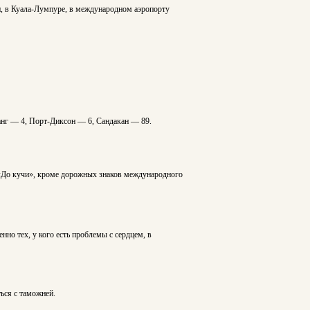
ви, в Куала-Лумпуре, в международном аэропорту
анг — 4, Порт-Диксон — 6, Сандакан — 89.
. «До кучи», кроме дорожных знаков международного
но тех, у кого есть проблемы с сердцем, в
ься с таможней.