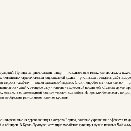
традиций. Принципы приготовления пищи — использование только самых свежих исход
очих «ювашных» странах столпы национальной кухни — рис, лапша, говядина, рыба и мо
рая закуска «самбал» — аналог кавказской аджики. Стоит попробовать «наси лемак» — 
, шашлычки «сатай», овощное рагу «лонтонг» с кокосовой подливкой. Сильные духом п
 количествах, шоколадный напиток «мило», сок лайма. Из крепких более всего популяр
аме изображена разломанная пополам кровать.
е и вырезанные из дерева вещицы с острова Борнео, золотые украшения с эффектным ди
о обширен. В Куала-Лумпуре настоящие малайские сувениры нужно искать в Чайна-тау