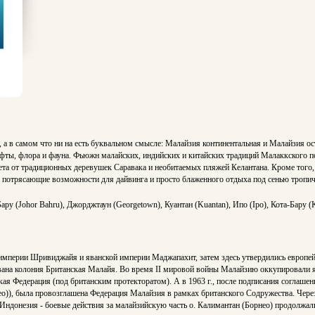
, а в самом что ни на есть буквальном смысле: Малайзия континентальная и Малайзия 
афты, флора и фауна. Фьюжн малайских, индийских и китайских традиций Малаккского п
олета от традиционных деревушек Саравака и необитаемых пляжей Келантана. Кроме того
 потрясающие возможности для дайвинга и просто блаженного отдыха под сенью тропиче
 (Johor Bahru), Джорджтаун (Georgetown), Куантан (Kuantan), Ипо (Ipo), Кота-Бару (K
империи Шривиджайя и яванской империи Маджапахит, затем здесь утвердились европей
ована колония Британская Малайя. Во время II мировой войны Малайзию оккупировали я
кая Федерация (под британским протекторатом). А в 1963 г., после подписания соглаш
ео)), была провозглашена Федерация Малайзия в рамках британского Содружества. Через
донезия - боевые действия за малайзийскую часть о. Калимантан (Борнео) продолжали