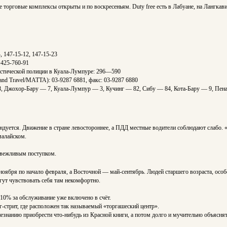
ые торговые комплексы открыты и по воскресеньям. Duty free есть в Лабуане, на Лангка
, 147-15-12, 147-15-23
 425-760-91
уристической полиции в Куала-Лумпуре: 296—590
 and Travel/MATTA): 03-9287 6881, факс: 03-9287 6880
8, Джохор-Бару — 7, Куала-Лумпур — 3, Кучинг — 82, Сибу — 84, Кота-Бару — 9, Пен
мендуется. Движение в стране левостороннее, а ПДД местные водители соблюдают слабо
малайском.
невежливым поступком.
ября по начало февраля, а Восточной — май-сентябрь. Людей старшего возраста, особен
гут чувствовать себя там некомфортно.
х 10% за обслуживание уже включено в счёт.
г-стрит, где расположен так называемый «торгашеский центр».
знанию приобрести что-нибудь из Красной книги, а потом долго и мучительно объяснят