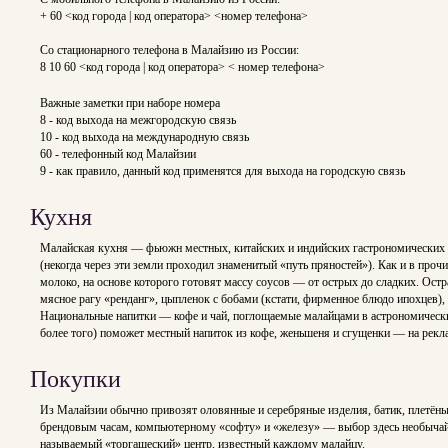
+ 60 <код города | код оператора> <номер телефона>
Со стационарного телефона в Малайзию из России:
8 10 60 <код города | код оператора> < номер телефона>
Важные заметки при наборе номера
8 - код выхода на межгородскую связь
10 - код выхода на международную связь
60 - телефонный код Малайзии
9 - как правило, данный код применятся для выхода на городскую связь
Кухня
Малайская кухня — фьюжн местных, китайских и индийских гастрономических 
(некогда через эти земли проходил знаменитый «путь пряностей»). Как и в пр
молоко, на основе которого готовят массу соусов — от острых до сладких. Ост
мясное рагу «ренданг», цыпленок с бобами (кстати, фирменное блюдо ипохцев)
Национальные напитки — кофе и чай, поглощаемые малайцами в астрономических
более того) поможет местный напиток из кофе, женьшеня и сгущенки — на рекл
Покупки
Из Малайзии обычно привозят оловянные и серебряные изделия, батик, плетёны
брендовым часам, компьютерному «софту» и «железу» — выбор здесь необычайн
называемый «торгашеский» центр, известный каждому малайцу.