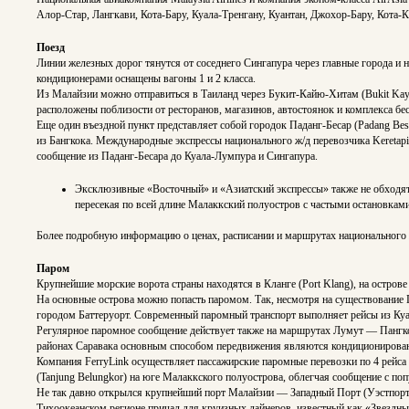
Алор-Стар, Лангкави, Кота-Бару, Куала-Тренгану, Куантан, Джохор-Бару, Кота-К
Поезд
Линии железных дорог тянутся от соседнего Сингапура через главные города и
кондиционерами оснащены вагоны 1 и 2 класса.
Из Малайзии можно отправиться в Таиланд через Букит-Кайю-Хитам (Bukit Kayu 
расположены поблизости от ресторанов, магазинов, автостоянок и комплекса б
Еще один въездной пункт представляет собой городок Паданг-Бесар (Padang Bes
из Бангкока. Международные экспрессы национального ж/д перевозчика Keretapi
сообщение из Паданг-Бесара до Куала-Лумпура и Сингапура.
Эксклюзивные «Восточный» и «Азиатский экспрессы» также не обходят 
пересекая по всей длине Малаккский полуостров с частыми остановка
Более подробную информацию о ценах, расписании и маршрутах национального ж
Паром
Крупнейшие морские ворота страны находятся в Кланге (Port Klang), на острове
На основные острова можно попасть паромом. Так, несмотря на существование 
городом Баттеруорт. Современный паромный транспорт выполняет рейсы из Куа
Регулярное паромное сообщение действует также на маршрутах Лумут — Пангко
районах Саравака основным способом передвижения являются кондиционирован
Компания FerryLink осуществляет пассажирские паромные перевозки по 4 рейса 
(Tanjung Belungkor) на юге Малаккского полуострова, облегчая сообщение с 
Не так давно открылся крупнейший порт Малайзии — Западный Порт (Уэстпорт/W
Тихоокеанском регионе причал для круизных лайнеров, известный как «Звездный»