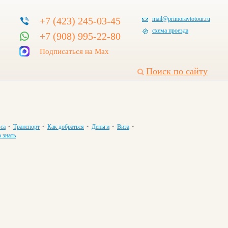
+7 (423) 245-03-45
mail@primoravtotour.ru
схема проезда
+7 (908) 995-22-80
Подписаться на Max
Поиск по сайту
са
•
Транспорт
•
Как добраться
•
Деньги
•
Виза
•
 знать