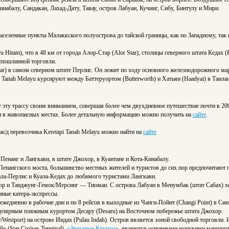
инабалу, Сандакан, Лахад-Дату, Тавау, остров Лабуан, Кучинг, Сибу, Бинтулу и Мири.
 населенные пункты Малаккского полуострова до тайской границы, как по Западному, та
Hitam), что в 48 км от города Алор-Стар (Alor Star), столицы северного штата Кедах 
еспошлинной торговли.
ar) в самом северном штате Перлис. Он лежит по ходу основного железнодорожного мар
 Tanah Melayu курсируют между Баттеруортом (Butterworth) и Хатьяи (Haadyai) в Таила
эту трассу своим вниманием, совершая более чем двухдневное путешествие почти в 200
ми в живописных местах. Более детальную информацию можно получить на
сайте
.
/д перевозчика Keretapi Tanah Melayu можно найти на
сайте
 Пенанг и Лангкави, в штате Джохор, в Куантане и Кота-Кинабалу.
Пенангского моста, большинство местных жителей и туристов до сих пор предпочитают
ла-Перлис и Куала-Кедах до любимого туристами Лангкави.
р и Танджунг-Гемок/Мерсинг — Тиоман. С острова Лабуан в Менумбак (штат Сабах) хо
ные катера-экспрессы.
ежедневно в рабочие дни и по 8 рейсов в выходные из Чанги-Пойнт (Changi Point) в Си
популярным пляжным курортом Десару (Desaru) на Восточном побережье штата Джохор.
estport) на острове Индах (Pulau Indah). Остров является зоной свободной торговли. 
 (Star Cruises Terminal).
«Звездные Круизы»
являются основными морскими маршрута