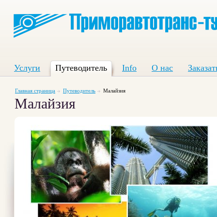
Услуги
Путеводитель
Info
О нас
Заказат
Главная страница
Путеводитель
Малайзия
Малайзия