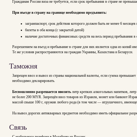
Гражданам России виза не требуется, если срок пребывания в стране не превыша
При въезде в страну на границе необходимо предъявить:
загранпаспорт, срок действия которого должен быть не менее 6 месяцев
билеты в оба конца (с закрытой датой)
наличие достаточных финансовых средств на весь период пребывания в 
Разрешением на въезд и пребывание в стране для них является одна из копий и
Те же условия распространяются на граждан Украины, Казахстана и Беларуси.
Таможня
Запрещен ввоз и вывоз из страны национальной валюты, если сумма превышае
необходимо декларировать.
Беспошлинно разрешается ввозить
литр крепких алкогольных напитков, литр
не более 200 MYR. Запрещён ввоз товаров из Израиля, монет или банкнот Израи
массой свыше 100 г, оружия любого рода (в том числе — игрушечного, имеюще
На вывоз дорогих антикварных предметов необходимо иметь официальное разреш
Связь
C мобильного телефона в Малайзию из России: