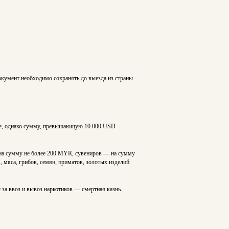
окумент необходимо сохранять до выезда из страны.
ве, однако сумму, превышающую 10 000 USD
у на сумму не более 200 MYR, сувениров — на сумму
 мяса, грибов, семян, приматов, золотых изделий
за ввоз и вывоз наркотиков — смертная казнь.