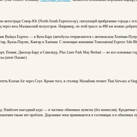
по автостраде Север-Юг (North-South Expressway), связующей прибрежные города с о
 через весь Малаккский полуостров. Например, по этой трассе за 490 км можно добрат
я Budaya Express — в Кота-Бару (автобусы отправляются с автовокзала Хентиан-Путра).
тар, Куала-Перлис, Кангар и Хаатьяи. С помощью компании Transnaional Express Sdn B
орт, Пенанг, Джохор-Бару и Сингапур, Plus Liner Park May Berhad — во все основные г
ка (штат Паханг).
еть Korean Air через Сеул. Кроме того, в столицу Малайзии летают Thai Airways и Singa
 д. Наиболее выгодный курс — в частных обменных пунктах (без комиссии). Кредитные ка
коматами также нет проблем. Дорожные чеки принимаются в гостиницах и в обменных п