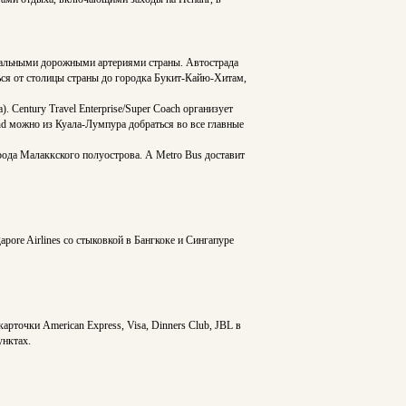
стальными дорожными артериями страны. Автострада
ься от столицы страны до городка Букит-Кайю-Хитам,
 Century Travel Enterprise/Super Coach организует
hd можно из Куала-Лумпура добраться во все главные
орода Малаккского полуострова. А Metro Bus доставит
pore Airlines со стыковкой в Бангкоке и Сингапуре
рточки American Express, Visa, Dinners Club, JBL в
унктах.