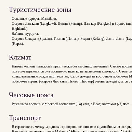
Туристические зоны
Основные курорты Малайзии:
Острова Лангкави (Langkawi), Пенанг (Penang), Пангкор (Pangkor) и Борнео (ш
Highlands).
Дайвинг-курорты:
Острова Сипадан (Sipadan), Тиоман (Tioman), Реданг (Redang), Лаянг-Лаянг (Laya
(Kapas).
Климат
Климат жаркий и влажный, практически без сезонных изменений. Самым прохлад
при этом переносится она достаточно нелегко из-за высокой влажности. Самая 
кратковременные дожди идут весь год. Сезон дождей на восточном побережье Ма
побережье страны (острова Лангкави, Пенанг, Пангкор) сезоны дождей длятся с 
Часовые пояса
Разница во времени с Москвой составляет (+4) часа, с Владивостоком (-3) часа.
Транспорт
В стране шесть международных аэропортов, основным и крупнейшим из которых
Национальная авиакомпания Malaysia Airlines и компания эконом-класса AirAs