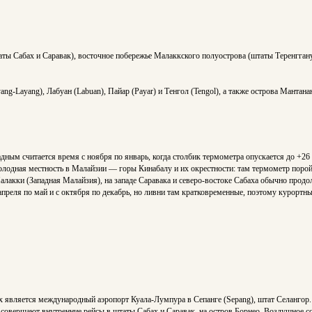
таты Сабах и Саравак), восточное побережье Малаккского полуострова (штаты Теренгган
ng-Layang), Лабуан (Labuan), Пайар (Payar) и Тенгол (Tengol), а также острова Мантанан
ным считается время с ноября по январь, когда столбик термометра опускается до +26
холодная местность в Малайзии — горы Кинабалу и их окрестности: там термометр порой
лакки (Западная Малайзия), на западе Саравака и северо-востоке Сабаха обычно продо
апреля по май и с октября по декабрь, но ливни там кратковременные, поэтому курортны
 является международный аэропорт Куала-Лумпура в Сепанге (Sepang), штат Селангор.
ia совершают внутренние рейсы в штаты Сабах и Саравак, на остров Борнео. Воздушное