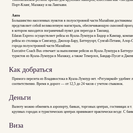
Порт-Кланг, Малакку и на Лангкави.
Авто
Большинство населенных пунктов в полуостровной части Малайзии достижимы 
представляет собой великолепную магистраль, обеспечивающую сквозной проезд
в котором находится пограничный пункт для переезда в Таиланд.
Edaran Express осуществляет рейсы из Куала-Лумпура в Бидор и Кампар, компани
рейсы из столицы в Сингапур, Джохор-Бару, Баттеруорт, Сунгай-Петани, Алор-С
города полуостровной части Малайзии.
Executive Coach Bus отвечает за выполнение рейсов из Куала Лумпура в Баттеру
туристов из Куала-Лумпура в Малакку, а также Темерлох, Бандар-Пусат и Дженг
Как добраться
Прямого перелета из Владивостока в Куала-Лумпур нет. «Регуляркой» удобнее лет
соответственно. Время в дороге — от 12,5 до 24 часов с учетом стыковок.
Деньги
Валюту можно обменять в аэропорту, банках, торговых центрах, гостиницах и т.
крупных городах и туристических центрах принимают практически везде. С бан
Виза