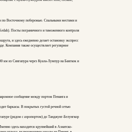
к и по Восточному побережью. Спальными местами и
(Kedah). Посты пограничного и таможенного контроля
шрута, и здесь ежедневно делает остановку экспресс
нде. Компания также осуществляет регулярное
0 км из Сингапура через Куала-Лумпур на Бангкок и
 паромное сообщение между портом Пенанга и
дят баркасы. В покрытых густой речной сетью
нгапуре (рядом с аэропортом) до Танджунг-Белунгкор
Именно здесь находится крупнейший в Азиатско-
ми отдыха, включающими заходы на Пенанг, в