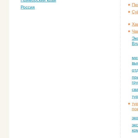
Приморский край
Пе
Россия
Су
Ха
Ча
Эк
Вл
ме
вы
от
пр
гр
св
ту
ту
по
эк
эк
ко