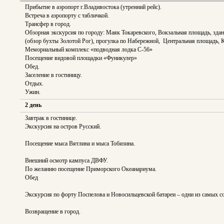
Прибытие в аэропорт г.Владивостока (утренний рейс).
Встреча в аэропорту с табличкой.
Трансфер в город.
Обзорная экскурсия по городу: Маяк Токаревского, Вокзальная площадь, зда
(обзор бухты Золотой Рог), прогулка по Набережной, Центральная площадь, 
Мемориальный комплекс «подводная лодка С-56»
Посещение видовой площадки «Фуникулер»
Обед.
Заселение в гостиницу.
Отдых.
Ужин.
2 день
Завтрак в гостинице.
Экскурсия на остров Русский.
Посещение мыса Вятлина и мыса Тобизина.
Внешний осмотр кампуса ДВФУ.
По желанию посещение Приморского Океанариума.
Обед
Экскурсия по форту Поспелова и Новосильцевской батареи – одни из самых 
Возвращение в город.