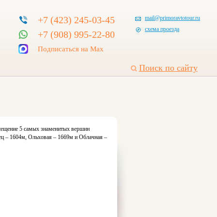
+7 (423) 245-03-45
mail@primoravtotour.ru
схема проезда
+7 (908) 995-22-80
Подписаться на Max
Поиск по сайту
сещение 5 самых знаменитых вершин
ец – 1604м, Ольховая – 1669м и Облачная –