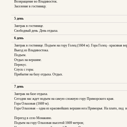
Возвращение во Владивосток.
Заселение в гостиницу.
5 день
Завтрак в гостинице.
Свободный день. День отдыха.
6 день
Завтрак в гостинице. Подъем на гору Голец (1604 м). Гора Голец - красивая в
Выезд из Владивостока.
Подъем.
Отдых на вершине.
Перекус.
Спуск с горы.
Прибытие на базу отдыха. Отдых.
7 день
Завтрак на базе отдыха.
Сегодня нас ждет подъем на самую сложную гору Приморского края.
Гора Ольховая (1669 м).
Гора Ольховая – одна из красивейших вершин юга Приморья. На плато, под в
Переезд в село Монакино.
Подъем на гору Ольховая высотой 1669 метров;