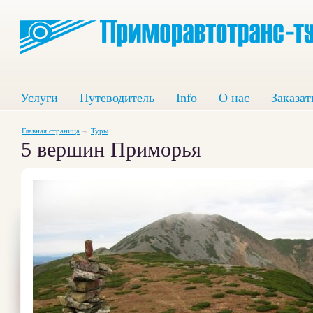
Услуги
Путеводитель
Info
О нас
Заказат
Главная страница
Туры
5 вершин Приморья