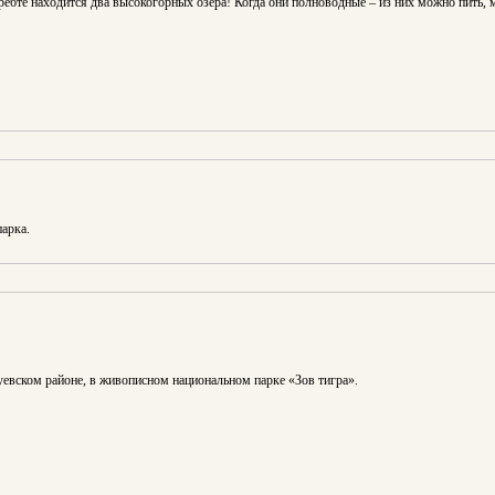
ебте находится два высокогорных озера! Когда они полноводные – из них можно пить, 
арка.
евском районе, в живописном национальном парке «Зов тигра».