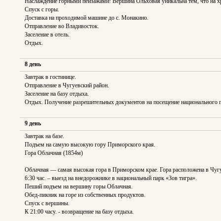
Наслаждение горными пейзажами! Вершина Ольховая уникальна тем, что на хр
Спуск с горы.
Доставка на проходимой машине до с. Монакино.
Отправление во Владивосток.
Заселение в отель.
Отдых.
8 день
Завтрак в гостинице.
Отправление в Чугуевский район.
Заселение на базу отдыха.
Отдых. Получение разрешительных документов на посещение национального п
9 день
Завтрак на базе.
Подъем на самую высокую гору Приморского края.
Гора Облачная (1854м)
Облачная — самая высокая гора в Приморском крае. Гора расположена в Чугу
6:30 час. – выезд на внедорожнике в национальный парк «Зов тигра».
Пеший подъем на вершину горы Облачная.
Обед-пикник на горе из собственных продуктов.
Спуск с вершины.
К 21:00 часу. - возвращение на базу отдыха.