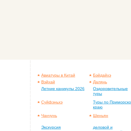
Авиатуры в Китай
Бэйдайхэ
Вэйхай
Далянь
Летние каникулы 2026
Оздоровительные
туры
Суйфэньхэ
Туры по Приморск
краю
Чанчунь
Шеньян
Экскурсия
деловой и