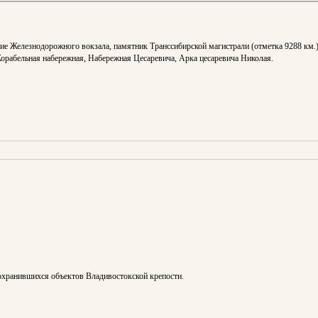
ние Железнодорожного вокзала, памятник Транссибирской магистрали (отметка 9288 км.
Корабельная набережная, Набережная Цесаревича, Арка цесаревича Николая.
сохранившихся объектов Владивостокской крепости.