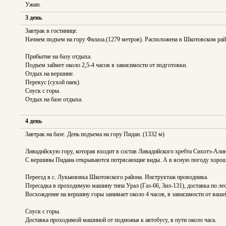
Ужин.
3 день
Завтрак в гостинице.
Начнем подъем на гору Фалаза.(1279 метров). Расположена в Шкотовском рай
Прибытие на базу отдыха.
Подъем займет около 2,5-4 часов в зависимости от подготовки.
Отдых на вершине.
Перекус (сухой паек).
Спуск с горы.
Отдых на базе отдыха.
4 день
Завтрак на базе. День подъема на гору Пидан. (1332 м)
Ливадийскую гору, которая входит в состав Ливадийского хребта Сихотэ-Али
С вершины Пидана открываются потрясающие виды. А в ясную погоду хорош
Переезд в с. Лукьяновка Шкотовского района. Инструктаж проводника.
Пересадка в проходимую машину типа Урал (Газ-66, Зил-131), доставка по лес
Восхождение на вершину горы занимает около 4 часов, в зависимости от ваш
Спуск с горы.
Доставка проходимой машиной от подножья к автобусу, в пути около часа.