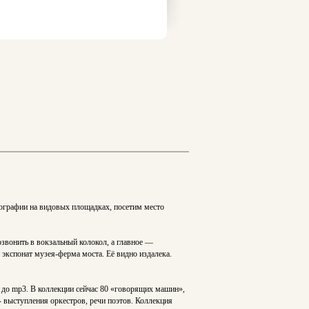
тографии на видовых площадках, посетим место
звонить в вокзальный колокол, а главное —
экспонат музея-ферма моста. Её видно издалека.
 до mp3. В коллекции сейчас 80 «говорящих машин»,
- выступления оркестров, речи поэтов. Коллекция