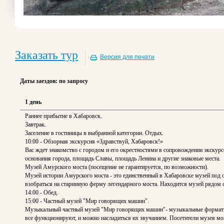
Заказать тур
Версия для печати
Даты заездов: по запросу
1 день
Раннее прибытие в Хабаровск.
Завтрак.
Заселение в гостиницы в выбранной категории. Отдых.
10:00 - Обзорная экскурсия «Здравствуй, Хабаровск!»
Вас ждет знакомство с городом и его окрестностями в сопровождении экску
основания города, площадь Славы, площадь Ленина и другие знаковые места.
Музей Амурского моста (посещение не гарантируется, по возможности).
Музей истории Амурского моста - это единственный в Хабаровске музей под о
взобраться на старинную ферму легендарного моста. Находится музей рядом 
14:00 - Обед.
15:00 - Частный музей "Мир говорящих машин".
Музыкальный частный музей "Мир говорящих машин"- музыкальные форматы и 
все функционируют, и можно насладиться их звучанием. Посетители музея мог