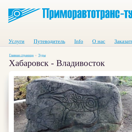
Услуги
Путеводитель
Info
О нас
Заказат
Главная страница
Туры
Хабаровск - Владивосток