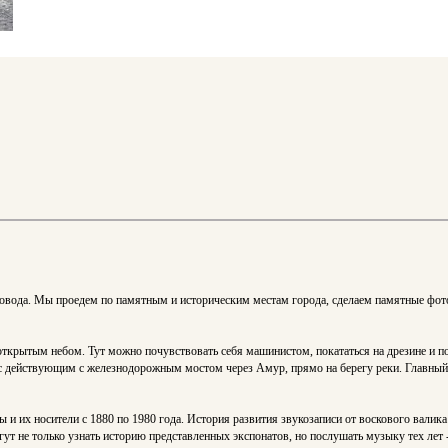
рсовода. Мы проедем по памятным и историческим местам города, сделаем памятные фо
ткрытым небом. Тут можно почувствовать себя машинистом, покататься на дрезине и по
с действующим с железнодорожным мостом через Амур, прямо на берегу реки. Главный 
их носители с 1880 по 1980 года. История развития звукозаписи от воскового валика
ут не только узнать историю представленных экспонатов, но послушать музыку тех лет 