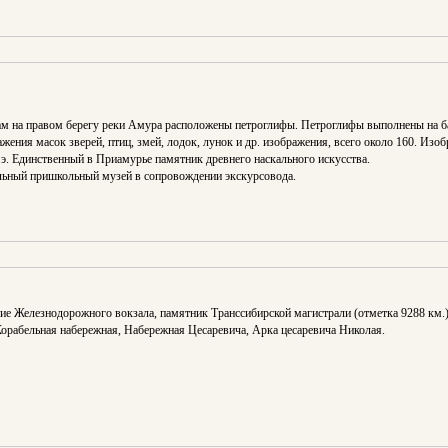
ам на правом берегу реки Амура расположены петроглифы. Петроглифы выполнены на ба
ия масок зверей, птиц, змей, лодок, лунок и др. изображения, всего около 160. Изобр
н.э. Единственный в Приамурье памятник древнего наскального искусства.
альный пришкольный музей в сопровождении экскурсовода.
ние Железнодорожного вокзала, памятник Транссибирской магистрали (отметка 9288 км.
Корабельная набережная, Набережная Цесаревича, Арка цесаревича Николая.