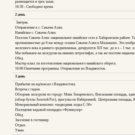
размещается в трех залах.
16:30 - Свободное время.
2 день
Завтрак.
Отправление в с. Сикачи-Алян.
Нанайское с. Сикачи-Алян.
Поселок Сикачи Алян -национальное нанайское село в Хабаровском районе. Т
протяженностью до 6 км между селами Сикачи-Алян и Малышево. Это изображен
железного века и раннего средневековья, датируются ХП тыс. до н.э – 1 тыс. 
Мы побываем на экскурсии на нижних петроглифах, а так же посетим национ
Обед.
Мастер-класс по изготовлению национального нанайского оберега.
16:00 Окончание программы. Отправление во Владивосток.
3 день
Прибытие на жд/вокзал г.Владивостока.
Встреча с гидом.
Обзорная экскурсия по городу: Маяк Токаревского, Вокзальная площадь, зда
(обзор бухты Золотой Рог), прогулка по Набережной, Центральная площадь, 
Мемориальный комплекс «подводная лодка С-56»
Посещение видовой площадки «Фуникулер»
Обед.
Заселение в гостиницу.
Отдых.
Ужин.