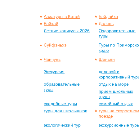
Авиатуры в Китай
Бэйдайхэ
Вэйхай
Далянь
Летние каникулы 2026
Оздоровительные
туры
Суйфэньхэ
Туры по Приморск
краю
Чанчунь
Шеньян
Экскурсия
деловой и
корпоративный тур
образовательные
отдых на море
туры
прием школьных
групп
свадебные туры
семейный отдых
туры для школьников
туры на скоростно
поезде
экологический тур
экскурсионные тур