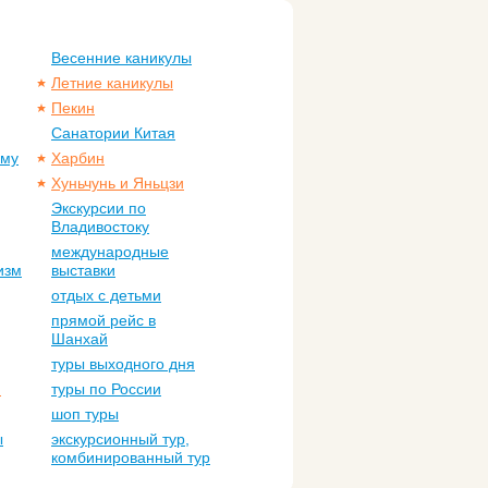
Весенние каникулы
Летние каникулы
Пекин
Санатории Китая
ому
Харбин
Хуньчунь и Яньцзи
Экскурсии по
Владивостоку
международные
изм
выставки
отдых с детьми
прямой рейс в
Шанхай
туры выходного дня
м
туры по России
шоп туры
ы
экскурсионный тур,
комбинированный тур