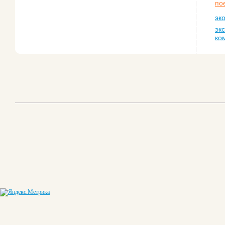
по
эк
эк
ко