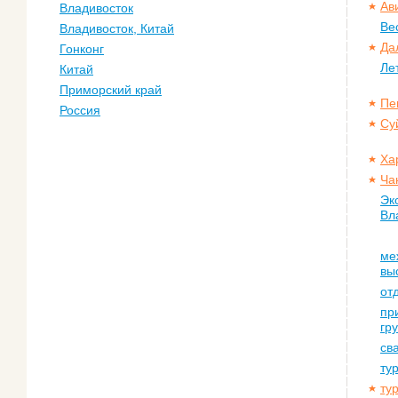
Ав
Владивосток
Ве
Владивосток, Китай
Да
Гонконг
Ле
Китай
Приморский край
Пе
Россия
Су
Ха
Ча
Эк
Вл
ме
вы
от
пр
гр
св
ту
ту