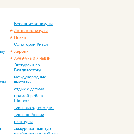
Весенние каникулы
Летние каникулы
Пекин
Санатории Китая
ому
Харбин
Хуньчунь и Яньцзи
Экскурсии по
Владивостоку
международные
изм
выставки
отдых с детьми
прямой рейс в
Шанхай
туры выходного дня
м
туры по России
шоп туры
ы
экскурсионный тур,
комбинированный тур