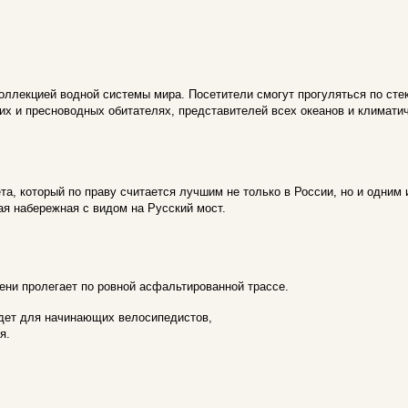
коллекцией водной системы мира. Посетители смогут прогуляться по ст
их и пресноводных обитателях, представителей всех океанов и климатич
а, который по праву считается лучшим не только в России, но и одним 
я набережная с видом на Русский мост.
ени пролегает по ровной асфальтированной трассе.
йдет для начинающих велосипедистов,
я.