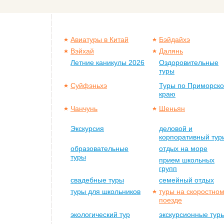
Авиатуры в Китай
Бэйдайхэ
Вэйхай
Далянь
Летние каникулы 2026
Оздоровительные
туры
Суйфэньхэ
Туры по Приморск
краю
Чанчунь
Шеньян
Экскурсия
деловой и
корпоративный тур
образовательные
отдых на море
туры
прием школьных
групп
свадебные туры
семейный отдых
туры для школьников
туры на скоростно
поезде
экологический тур
экскурсионные тур