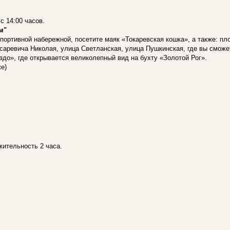
с 14:00 часов.
м"
портивной набережной, посетите маяк «Токаревская кошка», а также: п
аревича Николая, улица Светланская, улица Пушкинская, где вы сможе
здо», где открывается великолепный вид на бухту «Золотой Рог».
е)
жительность 2 часа.