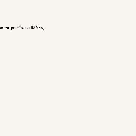
нотеатра «Океан IMAX»;