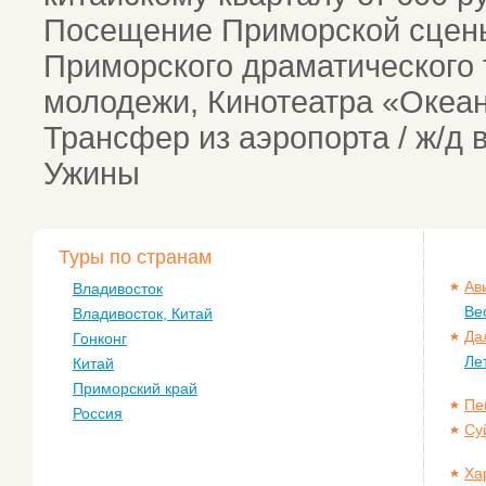
Посещение Приморской сцены
Приморского драматического т
молодежи, Кинотеатра «Океа
Трансфер из аэропорта / ж/д 
Ужины
Туры по странам
Ав
Владивосток
Ве
Владивосток, Китай
Да
Гонконг
Ле
Китай
Приморский край
Пе
Россия
Су
Ха