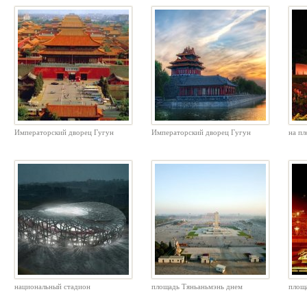
Императорский дворец Гугун
Императорский дворец Гугун
на п
национальный стадион
площадь Тяньаньмэнь днем
площ