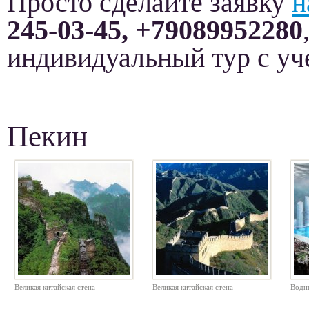
Просто сделайте заявку
н
245-03-45, +79089952280
индивидуальный тур с у
Пекин
Великая китайская стена
Великая китайская стена
Водны