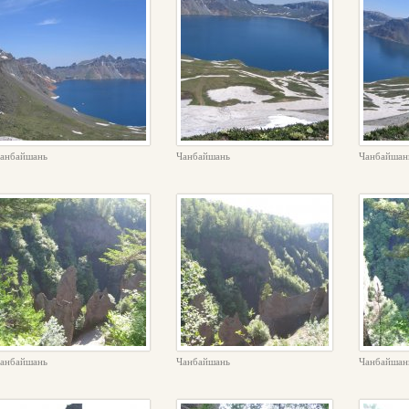
анбайшань
Чанбайшань
Чанбайшан
анбайшань
Чанбайшань
Чанбайшан