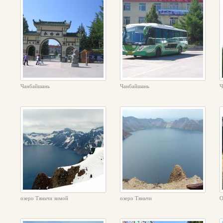
Чанбайшань
Чанбайшань
Ч
озеро Тяньчи зимой
озеро Тяньчи
О