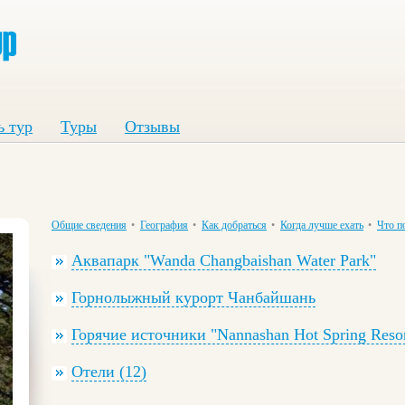
ь тур
Туры
Отзывы
Общие сведения
•
География
•
Как добраться
•
Когда лучше ехать
•
Что п
Аквапарк "Wanda Changbaishan Water Park"
Горнолыжный курорт Чанбайшань
Горячие источники "Nannashan Hot Spring Resor
Отели (12)