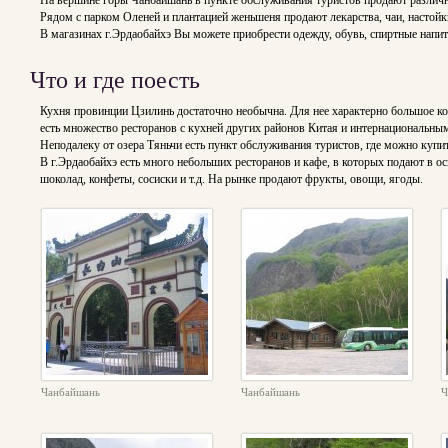
На вершине горы Чанбайшань в пункте обслуживания туристов продают различн
Рядом с парком Оленей и плантацией женьшеня продают лекарства, чаи, настойк
В магазинах г.Эрдаобайхэ Вы можете приобрести одежду, обувь, спиртные нап
Что и где поесть
Кухня провинции Цзилинь достаточно необычна. Для нее характерно большое кол
есть множество ресторанов с кухней других районов Китая и интернациональн
Неподалеку от озера Тяньчи есть пункт обслуживания туристов, где можно купить
В г.Эрдаобайхэ есть много небольших ресторанов и кафе, в которых подают в о
шоколад, конфеты, сосиски и т.д. На рынке продают фрукты, овощи, ягоды.
Чанбайшань
Чанбайшань
Ч