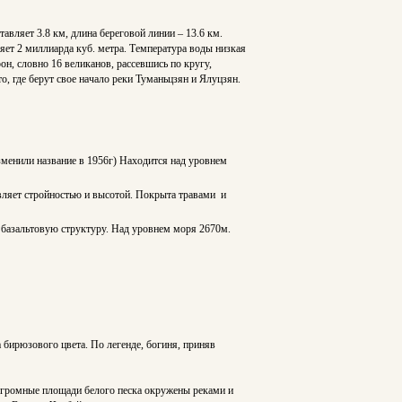
тавляет 3.8 км, длина береговой линии – 13.6 км.
ляет 2 миллиарда куб. метра. Температура воды низкая
он, словно 16 великанов, рассевшись по кругу,
о, где берут свое начало реки Туманьцзян и Ялуцзян.
менили название в 1956г) Находится над уровнем
вляет стройностью и высотой. Покрыта травами и
ю базальтовую структуру. Над уровнем моря 2670м.
а бирюзового цвета. По легенде, богиня, приняв
 огромные площади белого песка окружены реками и