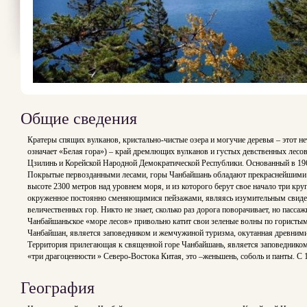
Общие сведения
Кратеры спящих вулканов, кристально-чистые озера и могучие деревья – этот 
означает «Белая гора») – край дремлющих вулканов и густых девственных лесо
Цзилинь и Корейской Народной Демократической Республики. Основанный в 196
Покрытые первозданными лесами, горы Чанбайшань обладают прекраснейшими ла
высоте 2300 метров над уровнем моря, и из которого берут свое начало три к
окруженное постоянно сменяющимися пейзажами, являясь изумительным свидет
величественных гор. Никто не знает, сколько раз дорога поворачивает, но пас
Чанбайшаньское «море лесов» привольно катит свои зеленые волны по гористы
Чанбайшан, является заповедником и жемчужиной туризма, окутанная древними
Территория прилегающая к священной горе Чанбайшань, является заповедником 
«три драгоценности » Северо-Востока Китая, это –женьшень, соболь и панты. С
География