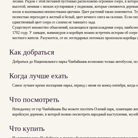
лесами. Рядом с этой песчаной пустошью расположено огромное озеро, в которо
высотой, начиная с низких кустарников у подножия, которые сменяются деревья
мхом и маленькими неизвестными цветами. Цвет растений также изменяется. Темн
полностью переходит в желтый и белый, цвет вечного снега на склонах. Если см
единственный цвет озера со слоями не таявшего льда.
Существует множество объяснений, касающихся происхождения озера, наиболее 
1702 году. У ханьцев, маньчжуров и корейцев можно встретить истории об озере.
местного жителя. Разумеется, от их легендарных потомках произошли корейцы 
Как добраться
Добраться до Национального парка Чанбайшань возможно только автобусом, по ск
Когда лучше ехать
Самое лучшее время посещения парка, период с июня по конец сентября, когда 
Что посмотреть
Неподалеку от гор Чанбайшань Вы можете посетить Олений парк, плантацию ж
корейскую деревню, в которой можно посмотреть народный выступления, музей
Что купить