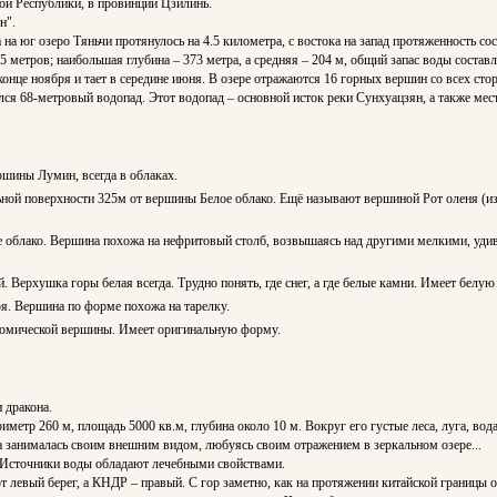
ой Республики, в провинции Цзилинь.
н".
а на юг озеро Тяньчи протянулось на 4.5 километра, с востока на запад протяженность сос
5 метров; наибольшая глубина – 373 метра, а средняя – 204 м, общий запас воды состав
 конце ноября и тает в середине июня. В озере отражаются 16 горных вершин со всех стор
ся 68-метровый водопад. Этот водопад – основной исток реки Сунхуацзян, а также мест
ршины Лумин, всегда в облаках.
ной поверхности 325м от вершины Белое облако. Ещё называют вершиной Рот оленя (из
 облако. Вершина похожа на нефритовый столб, возвышаясь над другими мелкими, уди
 Верхушка горы белая всегда. Трудно понять, где снег, а где белые камни. Имеет белу
я. Вершина по форме похожа на тарелку.
ономической вершины. Имеет оригинальную форму.
 дракона.
метр 260 м, площадь 5000 кв.м, глубина около 10 м. Вокруг его густые леса, луга, вод
а занималась своим внешним видом, любуясь своим отражением в зеркальном озере...
. Источники воды обладают лечебными свойствами.
ют левый берег, а КНДР – правый. С гор заметно, как на протяжении китайской границы