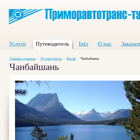
Услуги
Путеводитель
Info
О нас
Заказат
Главная страница
Путеводитель
Китай
Чанбайшань
Чанбайшань