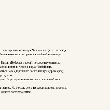
ь на северный склон горы Чанбайшань (что в переводе
йшань находится на границе китайской провинции
яньчи (Небесная заводь), которое находится на
ычайной ширины лежит в горах Чанбайшань,
аться на внедорожнике по петляющей дороге среди
реодолеть.
руга. Территория прилегающая к священной горе
ая выдра. Но больше всего из даров природы известны
 живого богатства Китая.