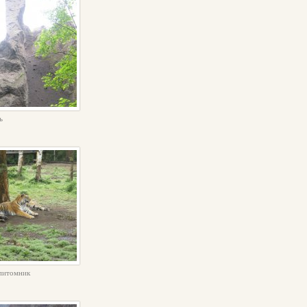
ь
питомник