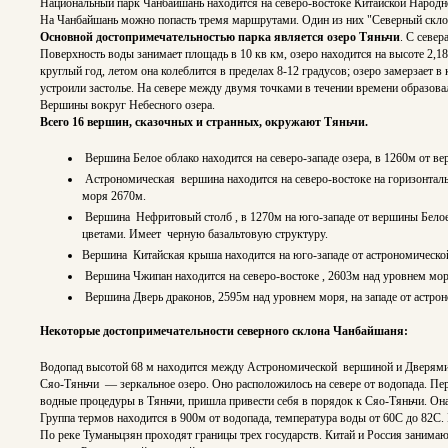
Национальный парк Чанбайшань находится на северо-востоке Китайской Народн
На Чанбайшань можно попасть тремя маршрутами. Один из них "Северный скло
Основной достопримечательностью парка является озеро Тяньчи
. С север
Поверхность воды занимает площадь в 10 кв км, озеро находится на высоте 2,18
круглый год, летом она колеблится в пределах 8-12 градусов; озеро замерзает в
устроили застолье. На севере между двумя точками в течении времени образовал
Вершины вокруг Небесного озера.
Всего 16 вершин, сказочных и странных, окружают Тяньчи.
Вершина Белое облако находится на северо-западе озера, в 1260м от ве
Астрономическая вершина находится на северо-востоке на горизонталь
моря 2670м.
Вершина Нефритовый столб , в 1270м на юго-западе от вершины Белое
цветами. Имеет черную базальтовую структуру.
Вершина Китайская крыша находится на юго-западе от астрономической.
Вершина Чжипан находится на северо-востоке , 2603м над уровнем мор
Вершина Дверь драконов, 2595м над уровнем моря, на западе от астр
Некоторые достопримечательности северного склона Чанбайшаня:
Водопад высотой 68 м находится между Астрономической вершиной и Дверями
Сяо-Тяньчи — зеркальное озеро. Оно расположилось на севере от водопада. Пери
водные процедуры в Тяньчи, пришла привести себя в порядок к Сяо-Тяньчи. Он
Группа термов находится в 900м от водопада, температура воды от 60С до 82С
По реке Туманьцзян проходят границы трех государств. Китай и Россия занима