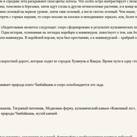
м в середине лета раскрывают свои цветы лотосы. Что особо остро контрастирует с песк
ми, тополями и березами, затем идут сосны и другие вечнозеленые растения, и в конце
о-зеленый на первом уровне, затем сине-зеленый, а после светло-зеленый. Чем выше, т
отреть с горных вершин, то озеро похоже на плоское и неподвижное зеркало, или, более 
убедительным является следующее: озеро сформировано в результате вулканических из
 Одна история, основанная на легендах корейцев и маньчжуров, повествует о том, как бо
или маньчжуры. В корейской версии, муж был крестьянин, а в маньчжурской – храбрый о
оростной дороге, которые ходят из городов Хуньчунь и Яньцзи. Время пути в одну стор
оживает природа плато Чанбайшань и озеро освобождается ото льда.
еньшеня, Тигриный питомник, Медвежью ферму, вулканический каньон «Каменный лес»
 природы Чанбайшань, музей камней.