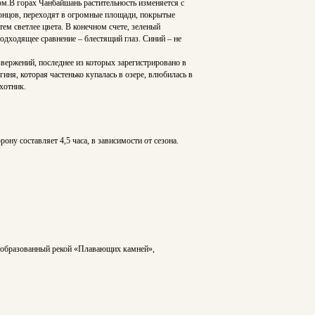
ом.В горах Чанбайшань растительность изменяется с
 концов, переходят в огромные площади, покрытые
ем светлее цвета. В конечном счете, зеленый
подходящее сравнение – блестящий глаз. Синий – не
вержений, последнее из которых зарегистрировано в
гиня, которая частенько купалась в озере, влюбилась в
хотник.
ону составляет 4,5 часа, в зависимости от сезона.
, образованный рекой «Плавающих камней»,