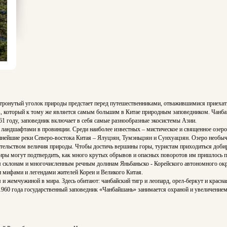
нетронутый уголок природы предстает перед путешественниками, отважившимися приехат
в, который к тому же является самым большим в Китае природным заповедником. Чанба
1 году, заповедник включает в себя самые разнообразные экосистемы Азии.
ндшафтами в провинции. Среди наиболее известных – мистическое и священное озеро Т
рупнейшие реки Северо-востока Китая – Ялуцзян, Тумэньцзян и Сунхуацзян. Озеро необ
ельством величия природы. Чтобы достичь вершины горы, туристам приходиться добир
сажиры могут подтвердить, как много крутых обрывов и опасных поворотов им пришлось п
м склонам и многочисленным речным долинам Яньбаньско - Корейского автономного ок
 мифами и легендами жителей Кореи и Великого Китая.
и жемчужиной в мира. Здесь обитают: чанбайский тигр и леопард, орел-беркут и красн
 1960 года государственный заповедник «Чанбайшань» занимается охраной и увеличением