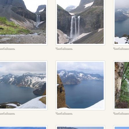
анбайшань
Чанбайшань
Чанбайшан
анбайшань
Чанбайшань
Чанбайшан