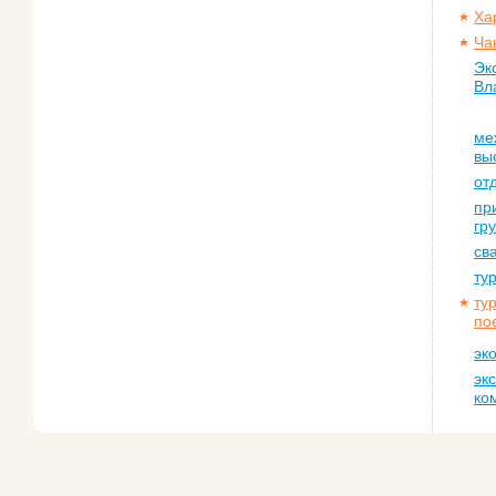
Ха
Ча
Эк
Вл
ме
вы
от
пр
гр
св
ту
ту
по
эк
эк
ко