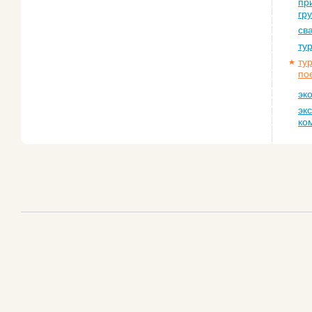
пр
гр
св
ту
ту
по
эк
эк
ко