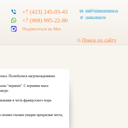
+7 (423) 245-03-45
mail@primoravtotour.ru
схема проезда
+7 (908) 995-22-80
Подписаться на Max
Поиск по сайту
Лапласа. Полюбуемся нагромождениями
скалы "перьями". С вершины мыса
акурс.
азвание в честь французского мэра-
 своими глазами увидим прекрасные места,