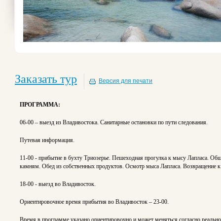
Заказать тур
Версия для печати
ПРОГРАММА:
06-00 – выезд из Владивостока. Санитарные остановки по пути следования.
Путевая информация.
11-00 - прибытие в бухту Триозерье. Пешеходная прогулка к мысу Лапласа. Об
камням. Обед из собственных продуктов. Осмотр мыса Лапласа. Возвращение к 
18-00 - выезд во Владивосток.
Ориентировочное время прибытия во Владивосток – 23-00.
Время в программе указано ориентировочно и может меняться согласно реальн