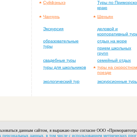
Суйфэньхэ
Туры по Приморск
краю
Чанчунь
Шеньян
Экскурсия
деловой и
корпоративный тур
образовательные
отдых на море
туры
прием школьных
групп
свадебные туры
семейный отдых
туры для школьников
туры на скоростно
поезде
экологический тур
экскурсионные тур
ьзоваться данным сайтом, я выражаю свое согласие ООО «Приморавтотра
 персональных данных, в том числе с использованием метрических про