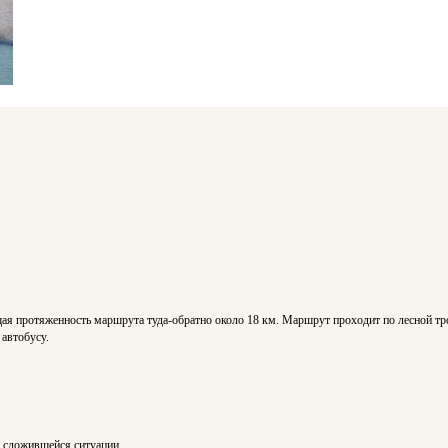
щая протяженность маршрута туда-обратно около 18 км. Маршрут проходит по лесной тро
автобусу.
о сложившейся ситуации.