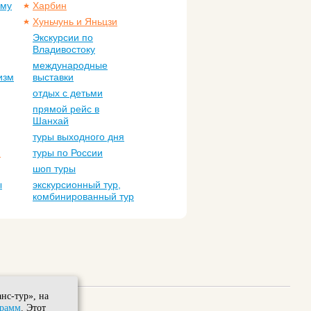
ому
Харбин
Хуньчунь и Яньцзи
Экскурсии по
Владивостоку
международные
изм
выставки
отдых с детьми
прямой рейс в
Шанхай
туры выходного дня
м
туры по России
шоп туры
ы
экскурсионный тур,
комбинированный тур
нс-тур», на
грамм
. Этот