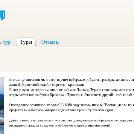
ь тур
Туры
Отзывы
В этом путешествии мы с вами изучим побережье от бухты Триозерье до мыса 
камней, бирюзовой водой и морскими красотами.
В конце пути нас ждет сам живописный мыс Лапласа. Туристы еще называют его 
открывается вид на бухты Краковка и Триозерье. Это совсем другой, необычный р
Откуда такое поэтичное название? В 1860 году экипаж шхуны "Восток" дал мысу н
префекта г-на Лапласа, который содействовал ремонту русских судов.
Давайте вместе отправимся в небольшую однодневную прибрежную экспедицию и
насладимся свежим воздухом и общением с единомышленниками!