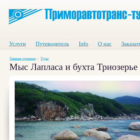
Услуги
Путеводитель
Info
О нас
Заказат
Главная страница
Туры
Мыс Лапласа и бухта Триозерье