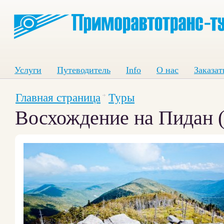
Услуги
Путеводитель
Info
О нас
Заказат
Главная страница
Туры
Восхождение на Пидан (