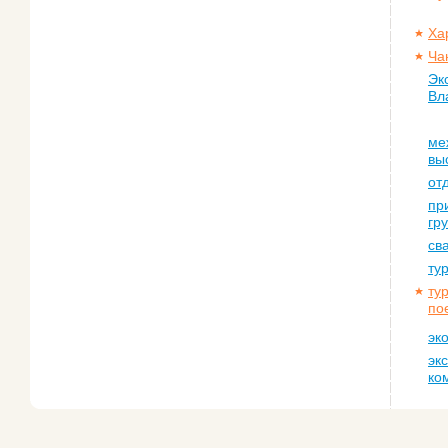
Ха
Ча
Эк
Вл
ме
вы
от
пр
гр
св
ту
ту
по
эк
эк
ко