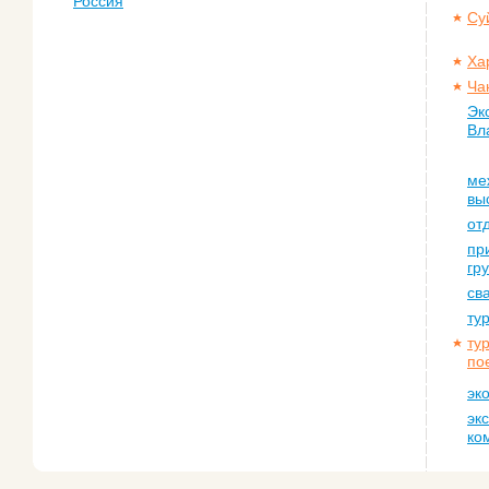
Россия
Су
Ха
Ча
Эк
Вл
ме
вы
от
пр
гр
св
ту
ту
по
эк
эк
ко