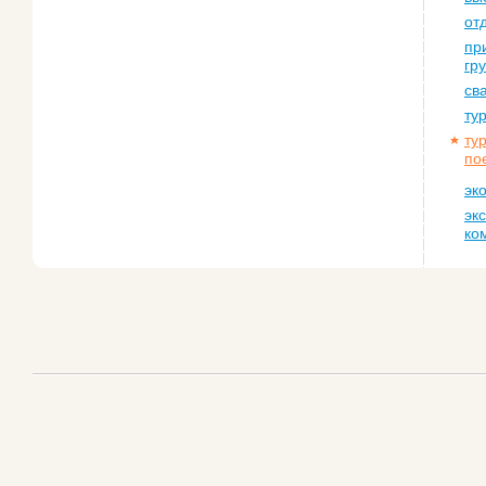
от
пр
гр
св
ту
ту
по
эк
эк
ко