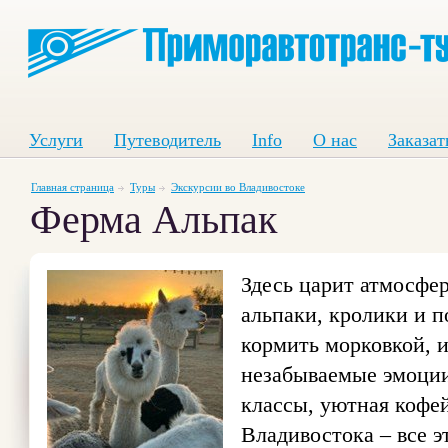
Услуги
Путеводитель
Info
О нас
Заказат
Главная страница
Туры
Экскурсии во Владивостоке
Ферма Альпак
Здесь царит атмосфе
альпаки, кролики и п
кормить морковкой, и
незабываемые эмоции
классы, уютная кофе
Владивостока – все э