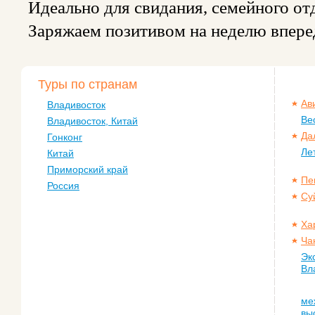
Идеально для свидания, семейного от
Заряжаем позитивом на неделю впере
Туры по странам
Ав
Владивосток
Ве
Владивосток, Китай
Да
Гонконг
Ле
Китай
Приморский край
Пе
Россия
Су
Ха
Ча
Эк
Вл
ме
вы