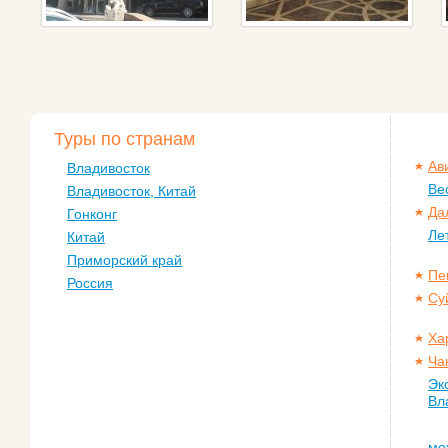
Туры по странам
Ав
Владивосток
Ве
Владивосток, Китай
Да
Гонконг
Ле
Китай
Приморский край
Пе
Россия
Су
Ха
Ча
Эк
Вл
ме