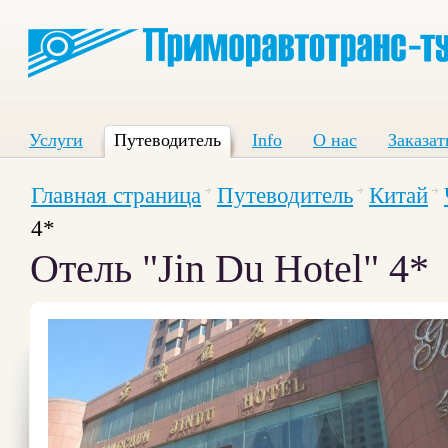
Услуги
Путеводитель
Info
О нас
Заказат
Главная страница
Путеводитель
Китай
4*
Отель "Jin Du Hotel" 4*