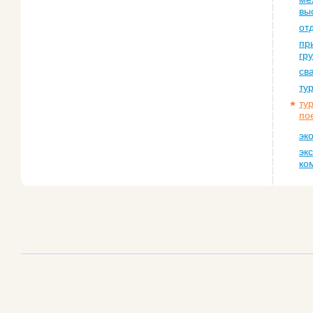
вы
от
пр
гр
св
ту
ту
по
эк
эк
ко