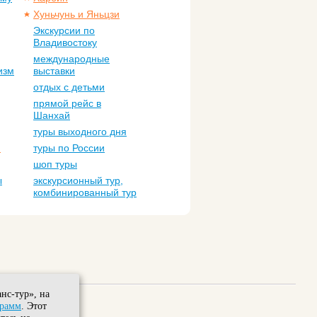
Хуньчунь и Яньцзи
Экскурсии по
Владивостоку
международные
изм
выставки
отдых с детьми
прямой рейс в
Шанхай
туры выходного дня
м
туры по России
шоп туры
ы
экскурсионный тур,
комбинированный тур
нс-тур», на
грамм
. Этот