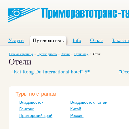
Услуги
Путеводитель
Info
О нас
Заказат
Главная страница
Путеводитель
Китай
Гуанчжоу
Отели
Отели
"Kai Rong Du International hotel" 5*
"Oce
Туры по странам
Владивосток
Владивосток, Китай
Гонконг
Китай
Приморский край
Россия