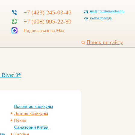
+7 (423) 245-03-45
mail@primoravtotour.ru
схема проезда
+7 (908) 995-22-80
Подписаться на Max
Поиск по сайту
 River 3*
Весенние каникулы
Летние каникулы
Пекин
Санатории Китая
ому
Харбин