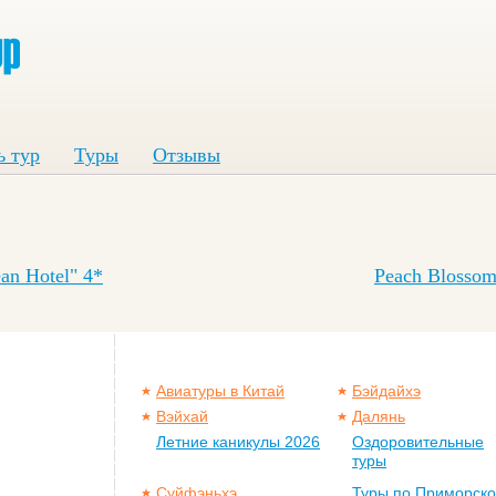
ь тур
Туры
Отзывы
an Hotel" 4*
Peach Blossom
Авиатуры в Китай
Бэйдайхэ
Вэйхай
Далянь
Летние каникулы 2026
Оздоровительные
туры
Суйфэньхэ
Туры по Приморск