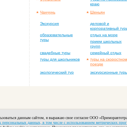
краю
Чанчунь
Шеньян
Экскурсия
деловой и
корпоративный тур
образовательные
отдых на море
туры
прием школьных
групп
свадебные туры
семейный отдых
туры для школьников
туры на скоростно
поезде
экологический тур
экскурсионные тур
ьзоваться данным сайтом, я выражаю свое согласие ООО «Приморавтотра
 персональных данных, в том числе с использованием метрических про