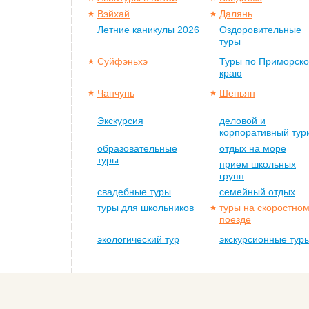
Вэйхай
Далянь
Летние каникулы 2026
Оздоровительные
туры
Суйфэньхэ
Туры по Приморск
краю
Чанчунь
Шеньян
Экскурсия
деловой и
корпоративный тур
образовательные
отдых на море
туры
прием школьных
групп
свадебные туры
семейный отдых
туры для школьников
туры на скоростно
поезде
экологический тур
экскурсионные тур