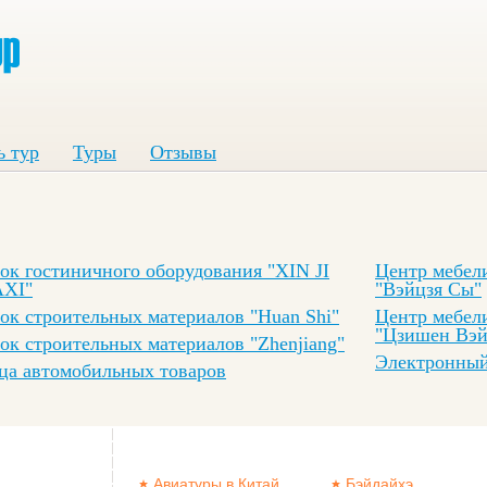
ь тур
Туры
Отзывы
ок гостиничного оборудования "XIN JI
Центр мебел
XI"
"Вэйцзя Сы"
ок строительных материалов "Huan Shi"
Центр мебел
"Цзишен Вэй
ок строительных материалов "Zhenjiang"
Электронный
ца автомобильных товаров
Авиатуры в Китай
Бэйдайхэ