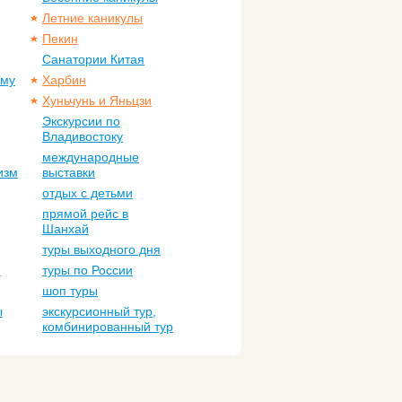
Летние каникулы
Пекин
Санатории Китая
ому
Харбин
Хуньчунь и Яньцзи
Экскурсии по
Владивостоку
международные
изм
выставки
отдых с детьми
прямой рейс в
Шанхай
туры выходного дня
м
туры по России
шоп туры
ы
экскурсионный тур,
комбинированный тур