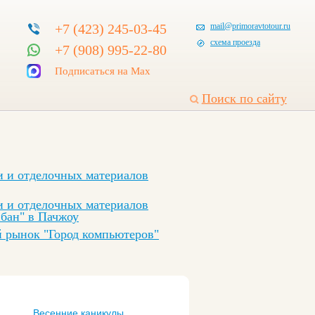
+7 (423) 245-03-45
mail@primoravtotour.ru
схема проезда
+7 (908) 995-22-80
Подписаться на Max
Поиск по сайту
и и отделочных материалов
и и отделочных материалов
бан" в Пачжоу
 рынок "Город компьютеров"
Весенние каникулы