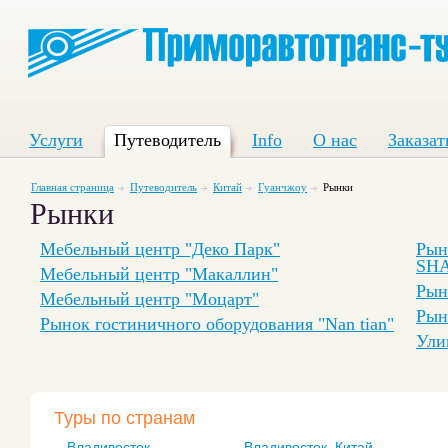
Услуги
Путеводитель
Info
О нас
Заказат
Главная страница
Путеводитель
Китай
Гуанчжоу
Рынки
Рынки
Мебельный центр "Деко Парк"
Рын
SHA
Мебельный центр "Макаллин"
Рын
Мебельный центр "Моцарт"
Рын
Рынок гостиничного оборудования "Nan tian"
Ули
Туры по странам
Владивосток
Владивосток, Китай