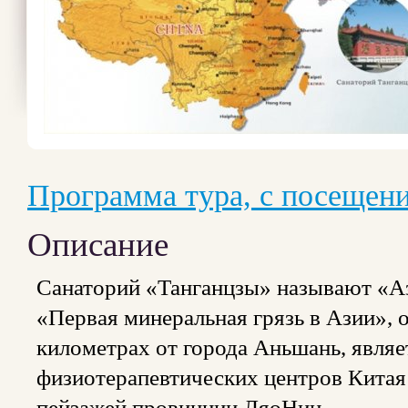
Программа тура, с посещени
Описание
Санаторий «Танганцзы» называют «Аз
«Первая минеральная грязь в Азии», о
километрах от города Аньшань, являе
физиотерапевтических центров Китая 
пейзажей провинции ЛяоНин.