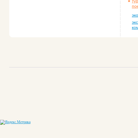
ту
по
эк
эк
ко