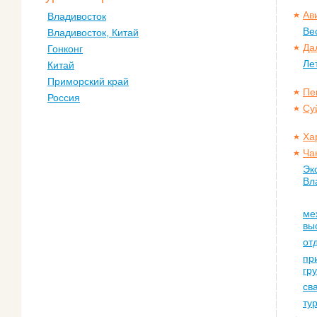
Ав
Владивосток
Ве
Владивосток, Китай
Да
Гонконг
Ле
Китай
Приморский край
Пе
Россия
Су
Ха
Ча
Эк
Вл
ме
вы
от
пр
гр
св
ту