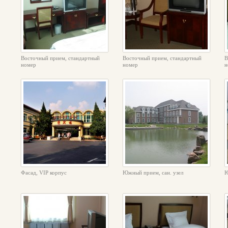
Восточный прием, стандартный
Восточный прием, стандартный
В
номер
номер
н
Фасад, VIP корпус
Южный прием, сан. узел
Ю