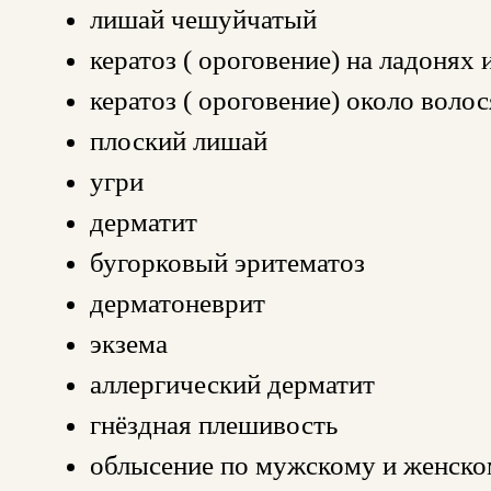
лишай чешуйчатый
кератоз ( ороговение) на ладонях 
кератоз ( ороговение) около вол
плоский лишай
угри
дерматит
бугорковый эритематоз
дерматоневрит
экзема
аллергический дерматит
гнёздная плешивость
облысение по мужскому и женско