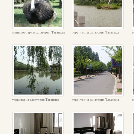
мини-зоопарк в санатории Таганцзы
территория санатория Таганзцы
т
территория санатория Таганзцы
территория санатория Таганзцы
н