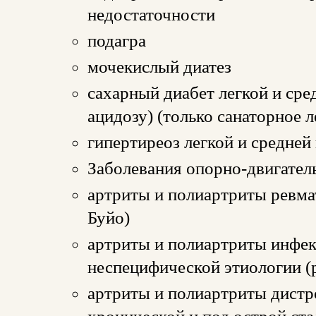
недостаточности
подагра
мочекислый диатез
сахарный диабет легкой и сре
ацидозу) (только санаторное л
гипертиреоз легкой и средне
Заболевания опорно-двигател
артриты и полиартриты ревма
Буйо)
артриты и полиартриты инфе
неспецифической этиологии (
артриты и полиартриты дистр