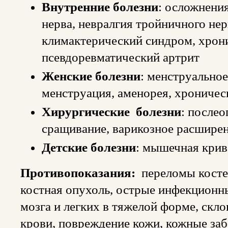
Внутренние болезни
: осложнения
нерва, невралгия тройничного нер
климактерический синдром, хронич
псевдоревматический артрит
Женские болезни
: менструальное
менструация, аменорея, хроническо
Хирургические болезни
: после
сращивание, варикозное расширени
Детские болезни
: мышечная кри
Противопоказания:
переломы костей
костная опухоль, острые инфекционны
мозга и легких в тяжелой форме, скл
крови, повреждение кожи, кожные заб