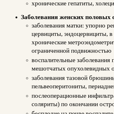
хронические гепатиты, холец
Заболевания женских половых 
заболевания матки: упорно 
цервициты, эндоцервициты, в
хронические метроэндометрит
ограниченной подвижностью
воспалительные заболевания 
мешотчатых опухолевидных о
заболевания тазовой брюшины
пельвеоперитониты, периадне
послеоперационные инфильтра
соляриты) по окончании остр
бесплодие на почве воспалите