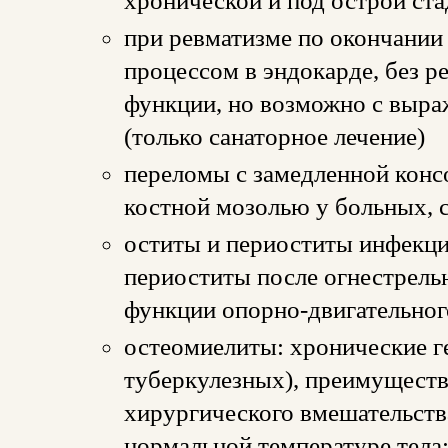
хронической и под острой ст
при ревматизме по окончании
процессом в эндокарде, без р
функции, но возможно с выр
(только санаторное лечение)
переломы с замедленной конс
костной мозолью у больных, 
оститы и периоститы инфекци
периоститы после огнестрель
функции опорно-двигательног
остеомиелиты: хронические г
туберкулезных), преимуществ
хирургического вмешательства
нормальной температуре тела