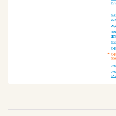
Вл
ме
вы
от
пр
гр
св
ту
ту
по
эк
эк
ко