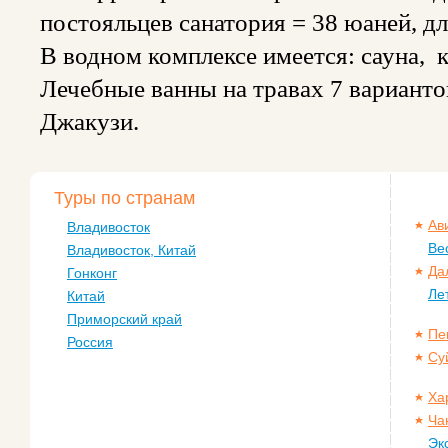
постояльцев санатория = 38 юаней, д
В водном комплексе имеется: сауна, 
Лечебные ванны на травах 7 варианто
Джакузи.
Туры по странам
Ав
Владивосток
Ве
Владивосток, Китай
Да
Гонконг
Ле
Китай
Приморский край
Пе
Россия
Су
Ха
Ча
Эк