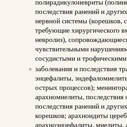
полирадикулоневриты (полине
последствия ранений и други
нервной системы (корешков, с
требующие хирургического вм
невролиз), сопровождающиес
чувствительными нарушениям
сосудистыми и трофическими 
заболевания и последствия т
энцефалиты, эндефаломиелиты
острых процессов); менингор
арахномиелиты, последствия 
последствия ранений и других
корешков; арахноидиты цереб
арахноэнцефалиты, миелиты, 