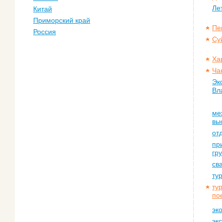
Ле
Китай
Приморский край
Пе
Россия
Су
Ха
Ча
Эк
Вл
ме
вы
от
пр
гр
св
ту
ту
по
эк
эк