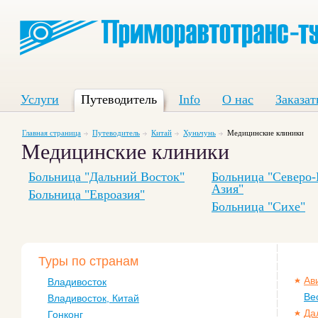
Услуги
Путеводитель
Info
О нас
Заказат
Главная страница
Путеводитель
Китай
Хуньчунь
Медицинские клиники
Медицинские клиники
Больница "Дальний Восток"
Больница "Северо-
Азия"
Больница "Евроазия"
Больница "Сихе"
Туры по странам
Ав
Владивосток
Ве
Владивосток, Китай
Да
Гонконг