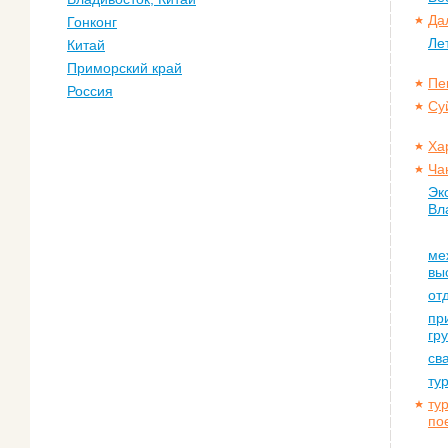
Да
Гонконг
Ле
Китай
Приморский край
Пе
Россия
Су
Ха
Ча
Эк
Вл
ме
вы
от
пр
гр
св
ту
ту
по