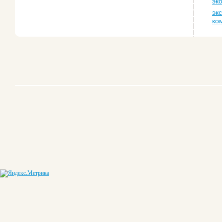
эк
эк
ко