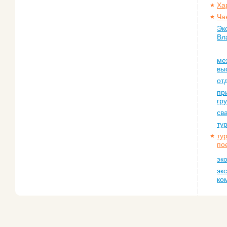
Ха
Ча
Эк
Вл
ме
вы
от
пр
гр
св
ту
ту
по
эк
эк
ко