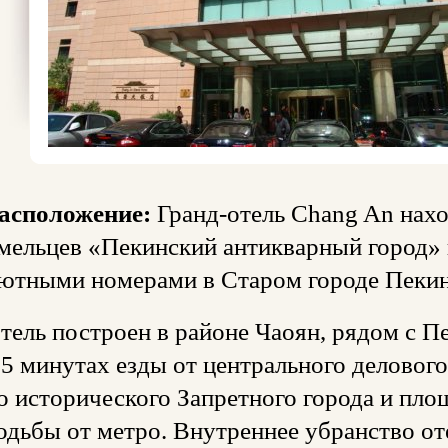
асположение:
Гранд-отель Chang An нах
мельцев «Пекинский антикварный город»
ютными номерами в Старом городе Пекин
тель построен в районе Чаоян, рядом с П
 5 минутах езды от центрального делового
о исторического Запретного города и пло
одьбы от метро. Внутреннее убранство от