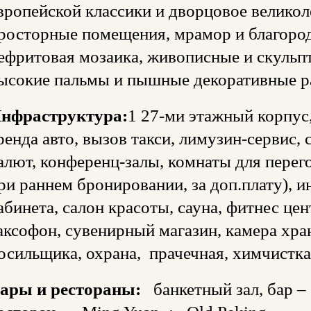
вропейской классики и дворцовое великол
росторные помещения, мрамор и благород
ефритовая мозаика, живописные и скульп
ысокие пальмы и пышные декоративные р
нфраструктура:
1 27-ми этажный корпус,
ренда авто, вызов такси, лимузин-сервис,
алют, конференц-залы, комнаты для перег
ри раннем бронировании, за доп.плату), и
абинета, салон красоты, сауна, фитнес цент
аксофон, сувенирный магазин, камера хра
осильщика, охрана, прачечная, химчистка
ары и рестораны:
банкетный зал, бар – 