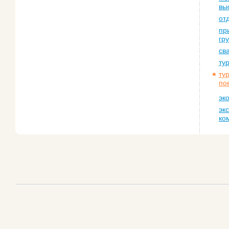
вы
от
пр
гр
св
ту
ту
по
эк
эк
ко