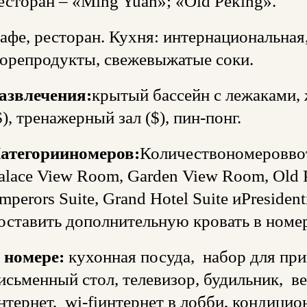
есторан – «Ming Yuan»; «Old Peking».
афе, ресторан. Кухня: интернациональная
орепродукты, свежевыжатые соки.
азвлечения:
крытый бассейн с лежаками,
$), тренажерный зал ($), пин-понг.
атегории
номеров
:
Количествономероввот
alace View Room, Garden View Room, Old P
mperors Suite, Grand Hotel Suite иPresiden
оставить дополнительную кровать в номе
 номере:
кухонная посуда, набор для при
исьменный стол, телевизор, будильник, в
нтернет, wi-fiинтернет в лобби, кондицио