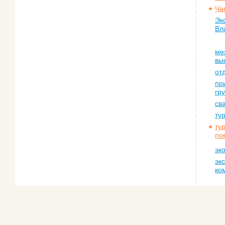
Ча
Эк
Вл
ме
вы
от
пр
гр
св
ту
ту
по
эк
эк
ко