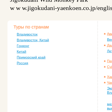
w w w.jigokudani-yaenkoen.co.jp/englis
Туры по странам
Ав
Владивосток
Ве
Владивосток, Китай
Да
Гонконг
Ле
Китай
Приморский край
Пе
Россия
Су
Ха
Ча
Эк
Вл
ме
вы