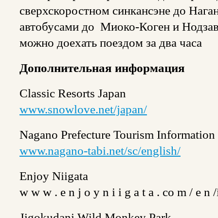
сверхскоростном синкансэне до Наган
автобусами до Миоко-Коген и Нодзав
можно доехать поездом за два часа
Дополнительная информация
Classic Resorts Japan
www.snowlove.net/japan/
Nagano Prefecture Tourism Information
www.nagano-tabi.net/sc/english/
Enjoy Niigata
w w w . e n j o y n i i g a t a . сo m / e n
Jigokudani Wild Monkey Park