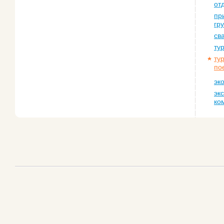
от
пр
гр
св
ту
ту
по
эк
эк
ко