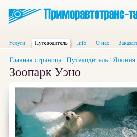
Услуги
Путеводитель
Info
О нас
Заказат
Главная страница
Путеводитель
Япония
Зоопарк Уэно