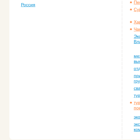
Пе
Россия
Су
Ха
Ча
Эк
Вл
ме
вы
от
пр
гр
св
ту
ту
по
эк
эк
ко