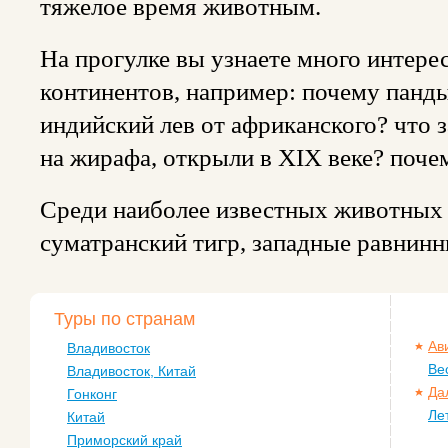
тяжелое время животным.
На прогулке вы узнаете много интере
континентов, например: почему панды
индийский лев от африканского? что 
на жирафа, открыли в
XIX
веке? поче
Среди наиболее известных животных 
суматранский тигр, западные равнинн
Туры по странам
Ав
Владивосток
Ве
Владивосток, Китай
Да
Гонконг
Ле
Китай
Приморский край