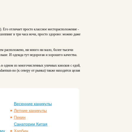
 Его отличает просто классное месторасположение -
 шоппинг в три часа ночи, просто здорово: можно даже
 нем расположено, ни много ни мало, более тысячи
льше. И одежда тут недорогая и хорошего качества.
ь в одном из многочисленных уличных киосков с едой,
daemun-no (к северу от рынка) также находится целая
Весенние каникулы
Летние каникулы
Пекин
Санатории Китая
ому
Харбин