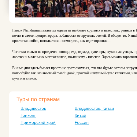
Рынок Namdaemun является одним из наиболее крупных и известных рынков в Ко
почти в самом центре города, поблизости от крупных отелей. В общем-то, Namda
просто так пойти, потолкаться, посмотреть, как идет торговля...
Чего там только не продается: овощи, еда, одежда, сувениры, кухонная утварь, 
лавочек и маленьких магазинчиков, по-нашему - киосков. Здесь можно торговат
В иные дни здесь бывает просто не протолкнуться, так что будьте готовы погр
попробуйте так называемый mandu gook, простой и вкусный суп с клецками, ил
куча магазинов.
Туры по странам
Владивосток
Владивосток, Китай
Гонконг
Китай
Приморский край
Россия