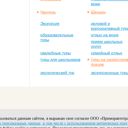
краю
Чанчунь
Шеньян
Экскурсия
деловой и
корпоративный тур
образовательные
отдых на море
туры
прием школьных
групп
свадебные туры
семейный отдых
туры для школьников
туры на скоростно
поезде
экологический тур
экскурсионные тур
ьзоваться данным сайтом, я выражаю свое согласие ООО «Приморавтотра
 персональных данных, в том числе с использованием метрических про