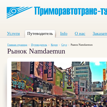
Услуги
Путеводитель
Info
О нас
Заказат
Главная страница
Путеводитель
Корея
Сеул
Рынок Namdaemun
Рынок Namdaemun