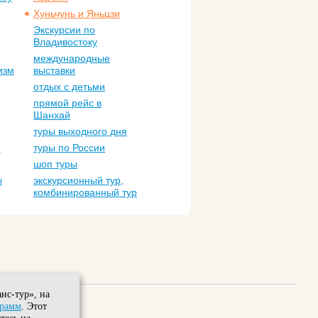
Хуньчунь и Яньцзи
Экскурсии по
Владивостоку
международные
изм
выставки
отдых с детьми
прямой рейс в
Шанхай
туры выходного дня
м
туры по России
шоп туры
ы
экскурсионный тур,
комбинированный тур
нс-тур», на
грамм
. Этот