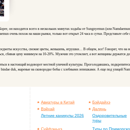
рее, он находится всего в нескольких минутах ходьбы от Sungnyemun (или Namdaemun).
emun очень похож на наши рынки, только вот открыт 24 часа в сутки. Представьте себе
предметы искусства, свежие цветы, женьшень, игрушки.... В общем, все! Говорят, что на
ься, сбивая цену минимум на 10-20%. Мужчин это утомляет, а вот женщины держатся до
узиться в настоящий водоворот местной уличной культуры. Проголодавшись, подкрепитес
и bindae duk, жареные на сковородке бобы с хлебными лепешками.
А еще под улицей Nam
Авиатуры в Китай
Бэйдайхэ
Вэйхай
Далянь
Летние каникулы 2026
Оздоровительные
туры
Суйфэньхэ
Туры по Приморск