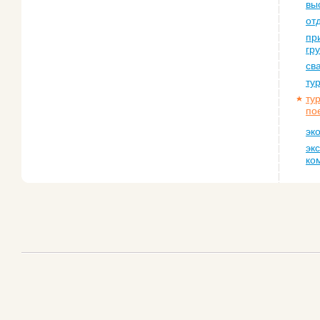
вы
от
пр
гр
св
ту
ту
по
эк
эк
ко