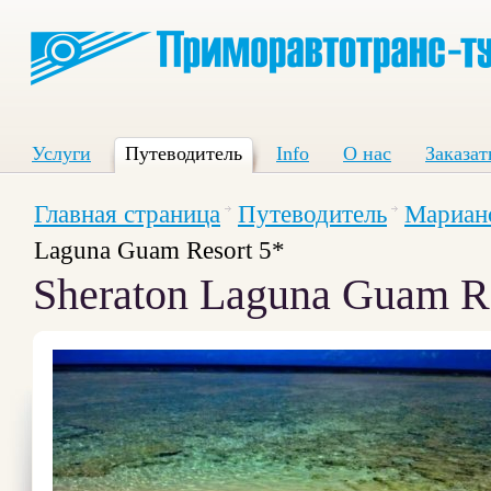
Услуги
Путеводитель
Info
О нас
Заказат
Главная страница
Путеводитель
Марианс
Laguna Guam Resort 5*
Sheraton Laguna Guam Re