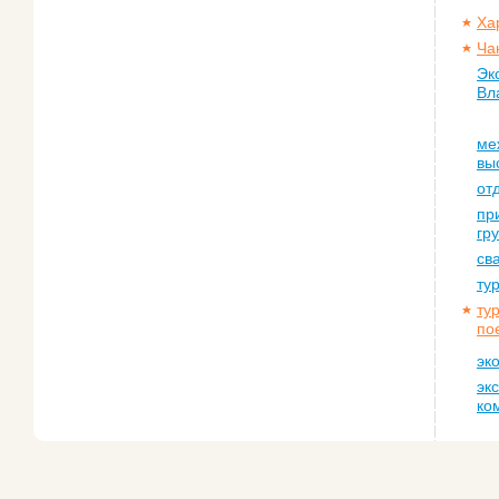
Ха
Ча
Эк
Вл
ме
вы
от
пр
гр
св
ту
ту
по
эк
эк
ко