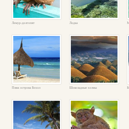
Лемур-долгопят
Лодка
М
Пляж острова Бохол
Шоколадные холмы
Б