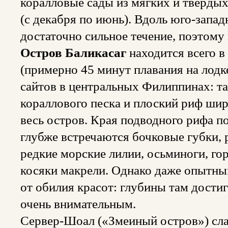
коралловые сады из мягких и твердых
(с декабря по июнь). Вдоль юго-запа
достаточно сильное течение, поэтому
Остров Баликасаг
находится всего в
(примерно 45 минут плавания на лодке
сайтов в центральных Филиппинах: та
кораллового песка и плоский риф шир
весь остров. Края подводного рифа 
глубже встречаются бочковые губки, 
редкие морские лилии, осьминоги, го
косяки макрели. Однако даже опытным
от обилия красот: глубины там дости
очень внимательным.
Сервер-Шоaл («Змеиный остров») сл