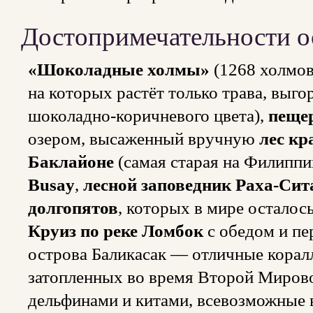
Достопримечательности о
«Шоколадные холмы»
(1268 холмов
на которых растёт только трава, выго
шоколадно-коричневого цвета),
пеще
озером, высаженный вручную
лес кр
Баклайоне
(самая старая на Филиппи
Busay
,
лесной заповедник Раха-Сит
долгопятов
, которых в мире осталось
Круиз по реке Ломбок
с обедом и п
острова Баликасак — отличные корал
затопленных во время Второй Мирово
дельфинами и китами, всевозможные 