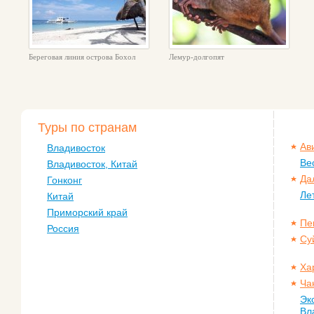
Береговая линия острова Бохол
Лемур-долгопят
Туры по странам
Ав
Владивосток
Ве
Владивосток, Китай
Да
Гонконг
Ле
Китай
Приморский край
Пе
Россия
Су
Ха
Ча
Эк
Вл