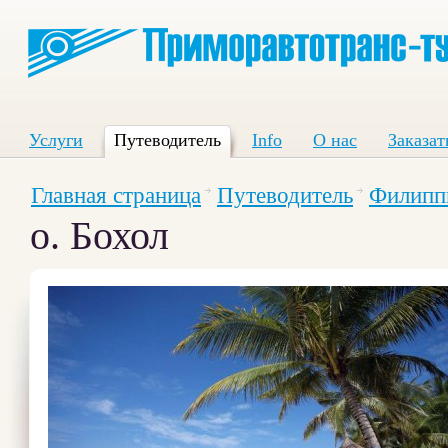
Услуги
Путеводитель
Info
О нас
Заказат
Главная страница
Путеводитель
Филипп
о. Бохол