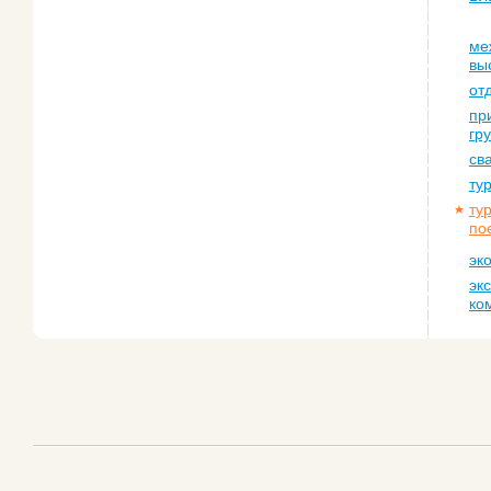
ме
вы
от
пр
гр
св
ту
ту
по
эк
эк
ко