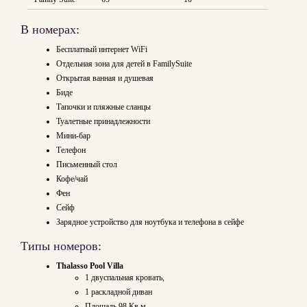
В номерах:
Бесплатный интернет WiFi
Отдельная зона для детей в FamilySuite
Открытая ванная и душевая
Биде
Тапочки и пляжные сланцы
Туалетные принадлежности
Мини-бар
Телефон
Письменный стол
Кофе/чай
Фен
Сейф
Зарядное устройство для ноутбука и телефона в сейфе
Типы номеров:
Thalasso Pool Villa
1 двуспальная кровать,
1 раскладной диван
Площадь 98 Кв.м