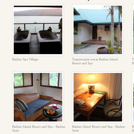
Badian Spa Village
Территория отеля Badian Island
Т
Resort and Spa
R
Badian Island Resort and Spa - Badian
Badian Island Resort and Spa - Badian
B
Suite
Suite
S