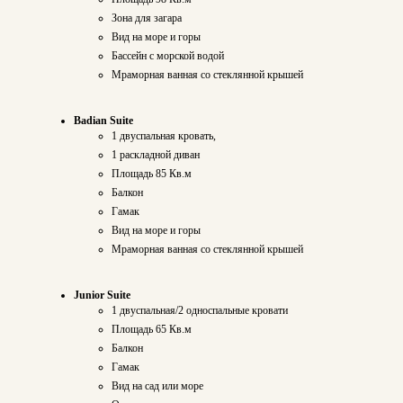
Зона для загара
Вид на море и горы
Бассейн с морской водой
Мраморная ванная со стеклянной крышей
Badian Suite
1 двуспальная кровать,
1 раскладной диван
Площадь 85 Кв.м
Балкон
Гамак
Вид на море и горы
Мраморная ванная со стеклянной крышей
Junior Suite
1 двуспальная/2 односпальные кровати
Площадь 65 Кв.м
Балкон
Гамак
Вид на сад или море