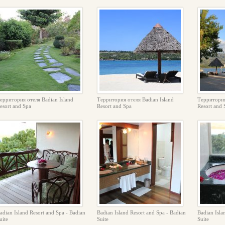
ерритория отеля Badian Island
Территория отеля Badian Island
Территория
esort and Spa
Resort and Spa
Resort and 
adian Island Resort and Spa - Badian
Badian Island Resort and Spa - Badian
Badian Isla
uite
Suite
Suite