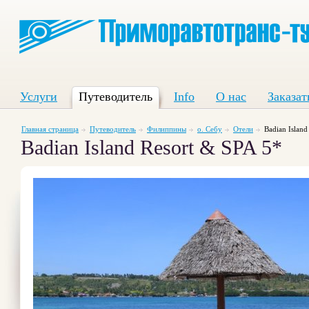
Услуги
Путеводитель
Info
О нас
Заказат
Главная страница
Путеводитель
Филиппины
о. Себу
Отели
Badian Island
Badian Island Resort & SPA 5*