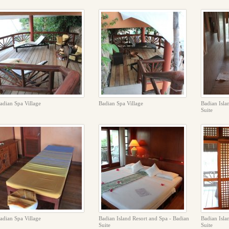
adian Spa Village
Badian Spa Village
Badian Isla
Suite
adian Spa Village
Badian Island Resort and Spa - Badian
Badian Isla
Suite
Suite