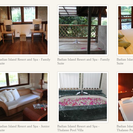
adian Island Resort and Spa - Family
Badian Island Resort and Spa - Family
Badian Isla
uite
Suite
Suite
adian Island Resort and Spa - Junior
Badian Island Resort and Spa -
Badian Isla
uite
Thalasso Pool Villa
Thalasso Po