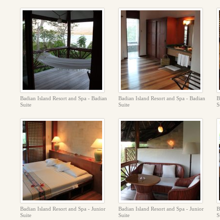
Badian Island Resort and Spa - Badian
Badian Island Resort and Spa - Badian
B
Suite
Suite
S
Badian Island Resort and Spa - Junior
Badian Island Resort and Spa - Junior
B
Suite
Suite
S