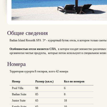
Общие сведения
Badian Island Resort& SPA 5* - курортный бутик отель, в котором только сьюты
Особенностью отеля является СПА
, в которое входит множество различных 
органически чистые продукты, которые потом используют в специальном меню 
Номера
Территория курорта 8 гектаров, всего 42 номера
Номер
Размер (кв.м.)
Кол-во номеров
Pool Villa
98
6
Badian Suite
85
8
Junior Suite
65
18
Family Suite
65
10