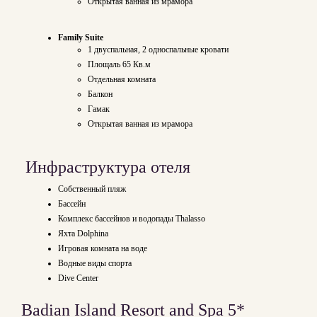
Открытая ванная из мрамора
Family Suite
1 двуспальная, 2 односпальные кровати
Площаль 65 Кв.м
Отдельная комната
Балкон
Гамак
Открытая ванная из мрамора
Инфраструктура отеля
Собственный пляж
Бассейн
Комплекс бассейнов и водопады Thalasso
Яхта Dolphina
Игровая комната на воде
Водные виды спорта
Dive Center
Badian Island Resort and Spa 5*