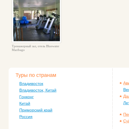
Тренажерный зал, отель Bluewater
Maribago
Туры по странам
Ав
Владивосток
Ве
Владивосток, Китай
Да
Гонконг
Ле
Китай
Приморский край
Пе
Россия
Су