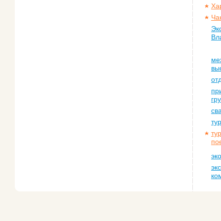
Ха
Ча
Эк
Вл
ме
вы
от
пр
гр
св
ту
ту
по
эк
эк
ко