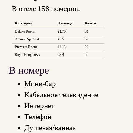
В отеле 158 номеров.
Категория
Площадь
Кол-во
Deluxe Room
21.76
81
Amuma Spa Suite
42.5
50
Premiere Room
44.13
22
Royal Bungalows
53.4
5
В номере
Мини-бар
Кабельное телевидение
Интернет
Tелефон
Душевая/ванная