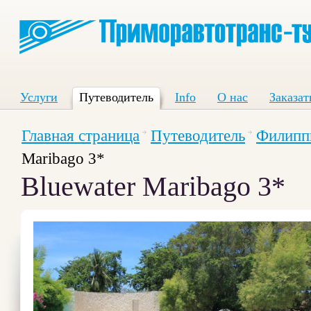
Услуги
Путеводитель
Info
О нас
Заказат
Главная страница
Путеводитель
Филипп
Maribago 3*
Bluewater Maribago 3*