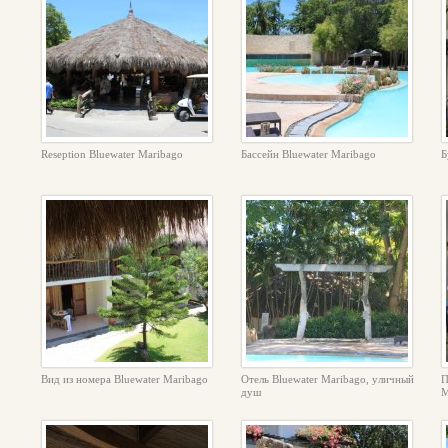
Reseption Bluewater Maribago
Бассейн Bluewater Maribago
Б
Вид из номера Bluewater Maribago
Отель Bluewater Maribago, уличный
П
душ
M