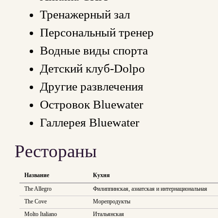
Тренажерный зал
Персональный тренер
Водные виды спорта
Детский клуб-Dolpo
Другие развлечения
Островок Bluewater
Галлерея Bluewater
Рестораны
Название
Кухня
The Allegro
Филиппинская, азиатская и интернациональная
The Cove
Морепродукты
Molto Italiano
Итальянская