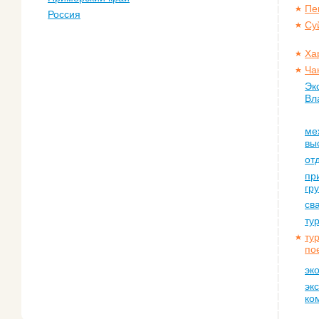
Пе
Россия
Су
Ха
Ча
Эк
Вл
ме
вы
от
пр
гр
св
ту
ту
по
эк
эк
ко