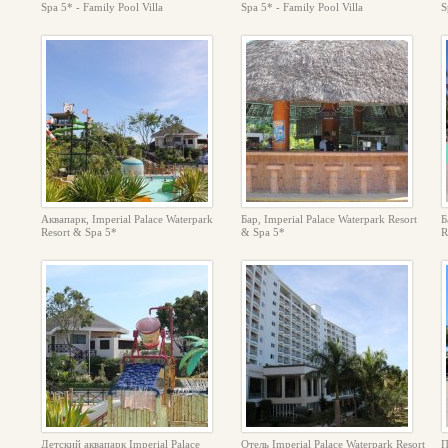
Spa 5* - Family Pool Villa
Spa 5* - Family Pool Villa
S
Аквапарк, Imperial Palace Waterpark
Бар, Imperial Palace Waterpark Resort
Б
Resort & Spa 5*
& Spa 5*
R
Детский аквапарк Imperial Palace
Отель Imperial Palace Waterpark Resort
П