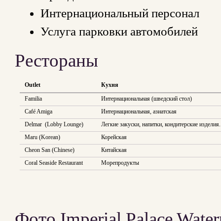
Интернациональный персонал
Услуга парковки автомобилей
Рестораны
Outlet
Кухня
Familia
Интернациональная (шведский стол)
Café Amiga
Интернациональная, азиатская
Delmar (Lobby Lounge)
Легкие закуски, напитки, кондитерские изделия.
Maru (Korean)
Корейская
Cheon San (Chinese)
Китайская
Coral Seaside Restaurant
Морепродукты
Фото Imperial Palace Water