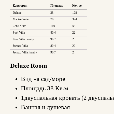
Категория
Площадь
Кол-во
Deluxe
38
128
Mactan Suite
76
324
Cebu Suite
110
53
Pool Villa
80.4
22
Pool Villa Family
96.7
2
Jacuzzi Villa
80.4
22
Jacuzzi Villa Family
96.7
2
Deluxe Room
Вид на сад/море
Площадь 38 Кв.м
1двуспальная кровать (2 двуспаль
Ванная и душевая