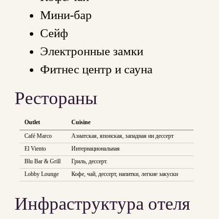
Мини-бар
Сейф
Электронные замки
Фитнес центр и сауна
Рестораны
Outlet
Cuisine
Café Marco
Азиатская, японская, западная ии дессерт
El Viento
Интернациональная
Blu Bar & Grill
Гриль, дессерт.
Lobby Lounge
Кофе, чай, дессерт, напитки, легкие закуски
Инфраструктура отеля