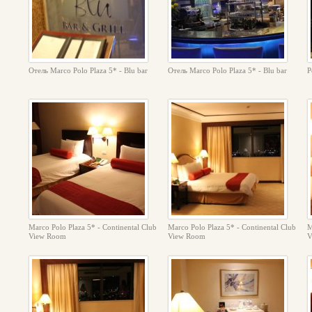
Отель Marco Polo Plaza 5* - Blu bar
Отель Marco Polo Plaza 5* - Blu bar
Р
Marco Polo Plaza 5* - Continental Club
Marco Polo Plaza 5* - Continental Club
M
View Room
View Room
V