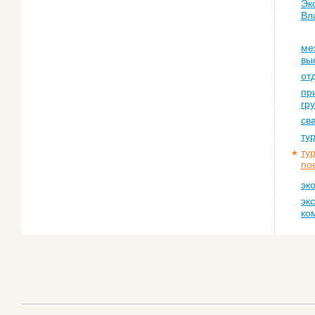
Эк
Вл
ме
вы
от
пр
гр
св
ту
ту
по
эк
эк
ко