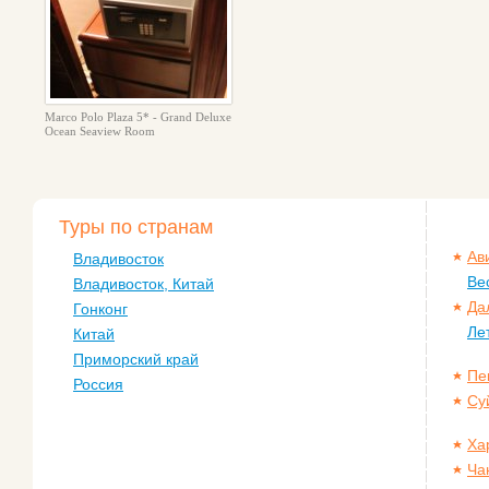
Marco Polo Plaza 5* - Grand Deluxe
Ocean Seaview Room
Туры по странам
Ав
Владивосток
Ве
Владивосток, Китай
Да
Гонконг
Ле
Китай
Приморский край
Пе
Россия
Су
Ха
Ча