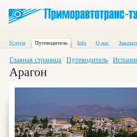
Услуги
Путеводитель
Info
О нас
Заказат
Главная страница
Путеводитель
Испани
Арагон