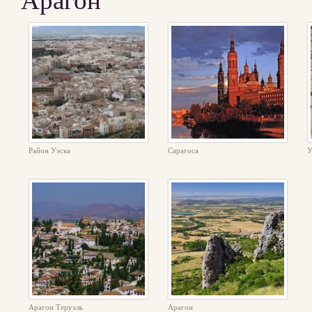
Арагон
Район Уэска
Сарагоса
У
Арагон Теруэль
Арагон