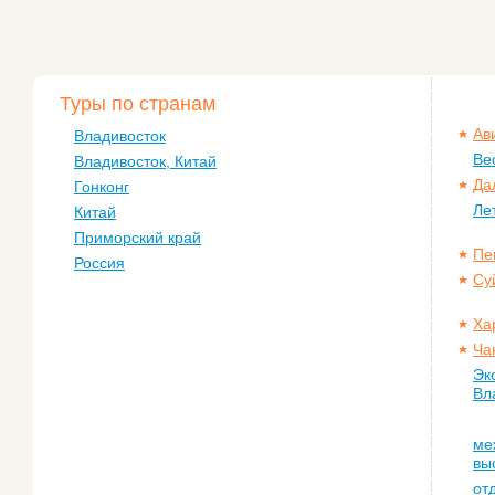
Туры по странам
Ав
Владивосток
Ве
Владивосток, Китай
Да
Гонконг
Ле
Китай
Приморский край
Пе
Россия
Су
Ха
Ча
Эк
Вл
ме
вы
от