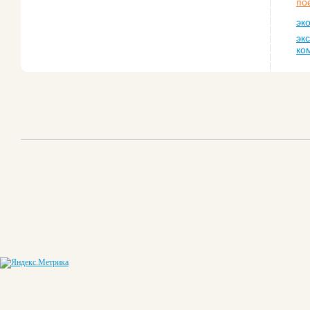
по
эк
эк
ко