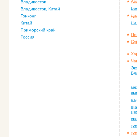
Ав
Владивосток
Ве
Владивосток, Китай
Да
Гонконг
Ле
Китай
Приморский край
Пе
Россия
Су
Ха
Ча
Эк
Вл
ме
вы
от
пр
гр
св
ту
ту