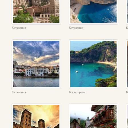
Каталония
Каталония
К
Каталония
Коста Брава
К