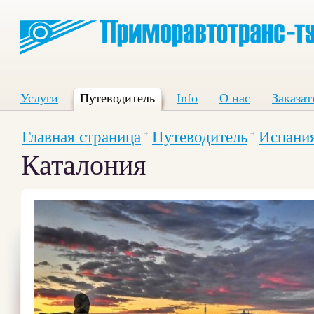
Услуги
Путеводитель
Info
О нас
Заказат
Главная страница
Путеводитель
Испани
Каталония