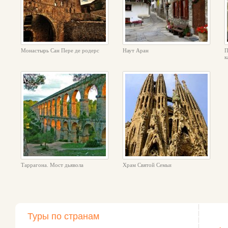
Монастырь Сан Пере де родерс
Наут Аран
П
к
Таррагона. Мост дьявола
Храм Святой Семьи
Туры по странам