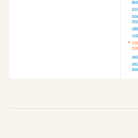
вы
от
пр
гр
св
ту
ту
по
эк
эк
ко