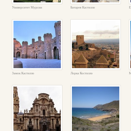
Университет Мурсии
Батарея Кастилло
Е
Замок Кастилло
Лорка Костилло
М