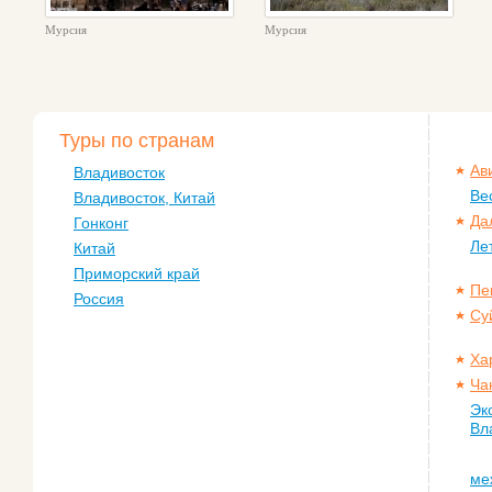
Мурсия
Мурсия
Туры по странам
Ав
Владивосток
Ве
Владивосток, Китай
Да
Гонконг
Ле
Китай
Приморский край
Пе
Россия
Су
Ха
Ча
Эк
Вл
ме