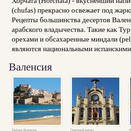
Хорчата (Horchata) - вкуснейший нап
(chufas) прекрасно освежает под жар
Рецепты большинства десертов Вален
арабского владычества. Такие как Турр
орехами и обсахаренные миндали (pela
являются национальными испанскими
Валенсия
Пейзаж Валенсии
Северный вокзал
А