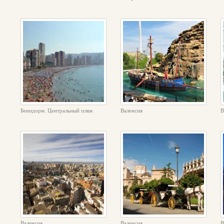
Бенидорм. Центральный пляж
Валенсия
В
Валенсия
Валенсия
В