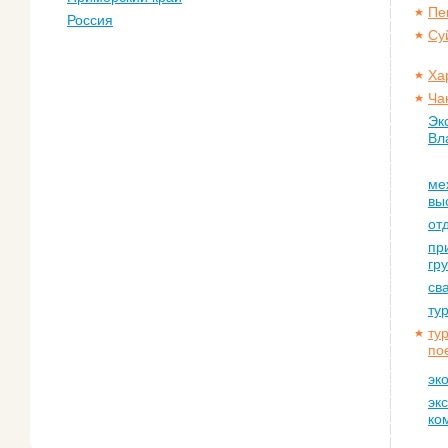
Пе
Россия
Су
Ха
Ча
Эк
Вл
ме
вы
от
пр
гр
св
ту
ту
по
эк
эк
ко