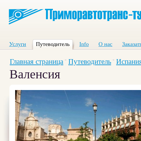
Услуги
Путеводитель
Info
О нас
Заказат
Главная страница
Путеводитель
Испани
Валенсия