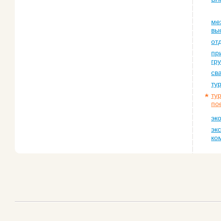
ме
вы
от
пр
гр
св
ту
ту
по
эк
эк
ко