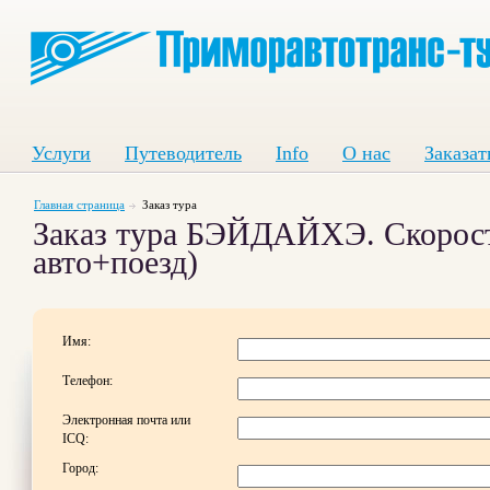
Услуги
Путеводитель
Info
О нас
Заказат
Главная страница
Заказ тура
Заказ тура БЭЙДАЙХЭ. Скоростн
авто+поезд)
Имя:
Телефон:
Электронная почта или
ICQ:
Город: