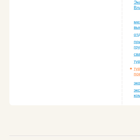
Эк
Вл
ме
вы
от
пр
гр
св
ту
ту
по
эк
эк
ко