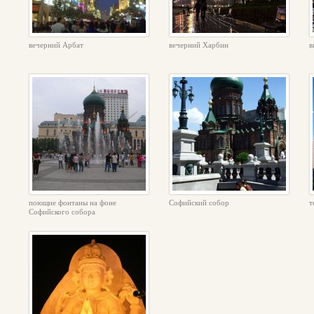
вечерний Арбат
вечерний Харбин
в
поющие фонтаны на фоне
Софийский собор
т
Софийского собора