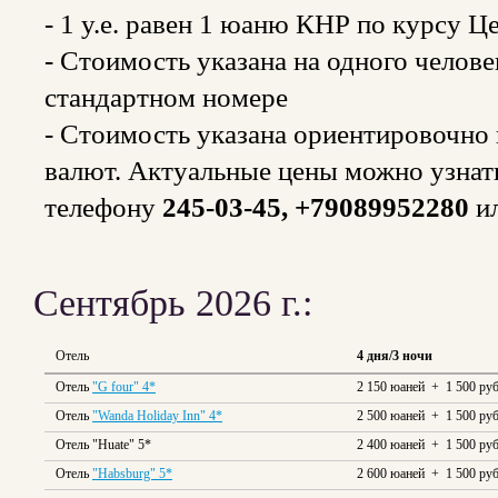
- 1 y.e. равен 1 юаню КНР по курсу 
- Стоимость указана на одного челов
стандартном номере
- Стоимость указана ориентировочно и
валют. Актуальные цены можно узнат
телефону
245-03-45, +79089952280
и
Сентябрь 2026 г.:
Отель
4 дня/3 ночи
Отель
"G four" 4*
2 150 юаней + 1 500 руб
Отель
"Wanda Holiday Inn" 4*
2 500 юаней + 1 500 руб
Отель "Huate" 5*
2 400 юаней + 1 500 руб
Отель
"Habsburg" 5*
2 600 юаней + 1 500 руб