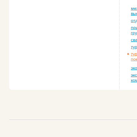
ме
вы
от
пр
гр
св
ту
ту
по
эк
эк
ко