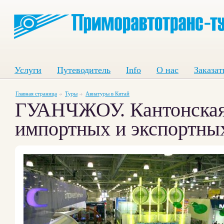
Услуги
Путеводитель
Info
О нас
Заказат
Главная страница
Туры
Авиатуры в Китай
ГУАНЧЖОУ. Кантонская 
импортных и экспортных