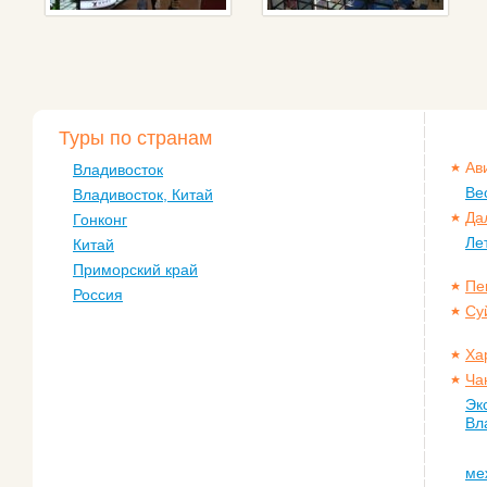
Туры по странам
Ав
Владивосток
Ве
Владивосток, Китай
Да
Гонконг
Ле
Китай
Приморский край
Пе
Россия
Су
Ха
Ча
Эк
Вл
ме