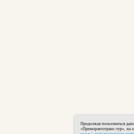
Продолжая пользоваться дан
«Приморавтотранс-тур», на 
числе с использованием мет