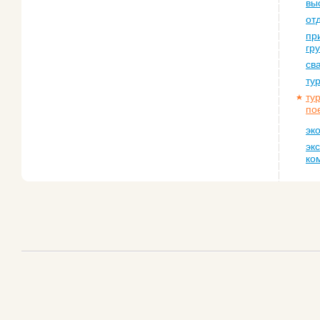
вы
от
пр
гр
св
ту
ту
по
эк
эк
ко