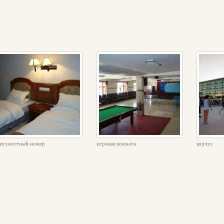
вухместный номер
игровая комната
корпус