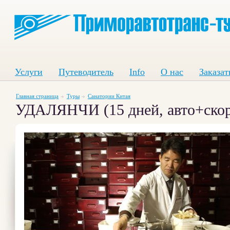
Услуги
Путеводитель
Info
О нас
Заказат
Главная страница
Туры
Санатории Китая
УДАЛЯНЧИ (15 дней, авто+скор