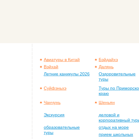
Авиатуры в Китай
Бэйдайхэ
Вэйхай
Далянь
Летние каникулы 2026
Оздоровительные
туры
Суйфэньхэ
Туры по Приморск
краю
Чанчунь
Шеньян
Экскурсия
деловой и
корпоративный тур
образовательные
отдых на море
туры
прием школьных