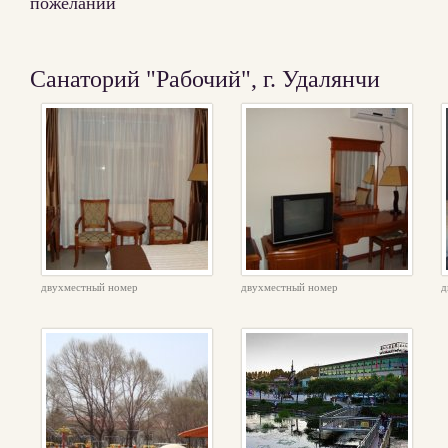
пожеланий
Санаторий "Рабочий", г. Удалянчи
двухместный номер
двухместный номер
д