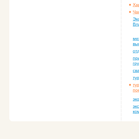
Ха
Ча
Эк
Вл
ме
вы
от
пр
гр
св
ту
ту
по
эк
эк
ко