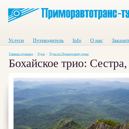
Услуги
Путеводитель
Info
О нас
Заказат
Главная страница
Туры
Туры по Приморскому краю
Бохайское трио: Сестра,